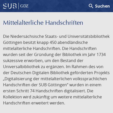
search
Suchen
GDZ
Mittelalterliche Handschriften
Die Niedersächsische Staats- und Universitätsbibliothek
Göttingen besitzt knapp 450 abendländische
mittelalterliche Handschriften. Die Handschriften
wurden seit der Gründung der Bibliothek im Jahr 1734
sukzessive erworben, um den Bestand der
Universalbibliothek zu ergänzen. Im Rahmen des von
der Deutschen Digitalen Bibliothek geförderten Projekts
„Digitalisierung der mittelalterlichen volkssprachlichen
Handschriften der SUB Göttingen“ wurden in einem
ersten Schritt 74 Handschriften digitalisiert. Die
Kollektion wird zukünftig um weitere mittelalterliche
Handschriften erweitert werden.