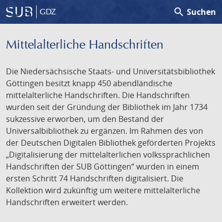
search
Suchen
GDZ
Mittelalterliche Handschriften
Die Niedersächsische Staats- und Universitätsbibliothek
Göttingen besitzt knapp 450 abendländische
mittelalterliche Handschriften. Die Handschriften
wurden seit der Gründung der Bibliothek im Jahr 1734
sukzessive erworben, um den Bestand der
Universalbibliothek zu ergänzen. Im Rahmen des von
der Deutschen Digitalen Bibliothek geförderten Projekts
„Digitalisierung der mittelalterlichen volkssprachlichen
Handschriften der SUB Göttingen“ wurden in einem
ersten Schritt 74 Handschriften digitalisiert. Die
Kollektion wird zukünftig um weitere mittelalterliche
Handschriften erweitert werden.