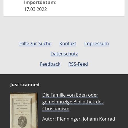
Importdatum:
17.03.2022
Hilfe zur Suche
Kontakt
Impressum
Datenschutz
Feedback
RSS-Feed
Just scanned
Die Familie von Eden oder
gemeinnüzige Bibliothek des
Christianism
Autor: Pfenninger, Johann Konrad