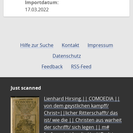
Importdatum:
17.03.2022
Hilfe zur Suche
Kontakt
Impressum
Datenschutz
Feedback
RSS-Feed
Just scanned
Lienhard Hirsing.|| COMOEDIA ||
von dem geystlichen kampff/
Christ=||licher Ritterschafft/ das
ist/ wie die || Christen aus warheit
der schrifft/ sich legen || m#