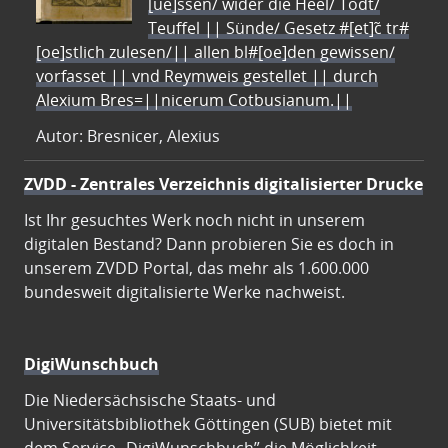
[ue]ssen/ wider die Heel/ Todt/
Teuffel || Sünde/ Gesetz #[et]c̃ tr#
[oe]stlich zulesen/|| allen bl#[oe]den gewissen/
vorfasset || vnd Reymweis gestellet || durch
Alexium Bres=||nicerum Cotbusianum.||
Autor: Bresnicer, Alexius
ZVDD - Zentrales Verzeichnis digitalisierter Drucke
Ist Ihr gesuchtes Werk noch nicht in unserem
digitalen Bestand? Dann probieren Sie es doch in
unserem ZVDD Portal, das mehr als 1.600.000
bundesweit digitalisierte Werke nachweist.
DigiWunschbuch
Die Niedersächsische Staats- und
Universitätsbibliothek Göttingen (SUB) bietet mit