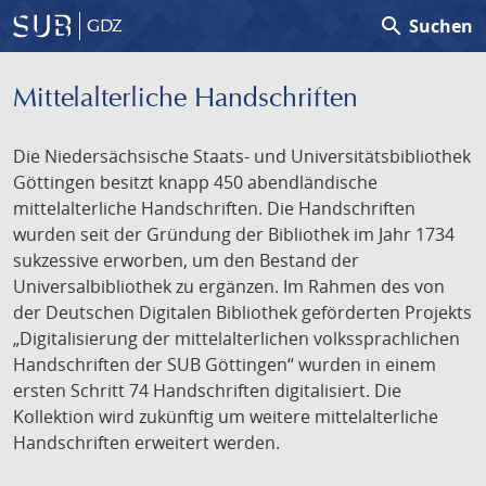
search
Suchen
GDZ
Mittelalterliche Handschriften
Die Niedersächsische Staats- und Universitätsbibliothek
Göttingen besitzt knapp 450 abendländische
mittelalterliche Handschriften. Die Handschriften
wurden seit der Gründung der Bibliothek im Jahr 1734
sukzessive erworben, um den Bestand der
Universalbibliothek zu ergänzen. Im Rahmen des von
der Deutschen Digitalen Bibliothek geförderten Projekts
„Digitalisierung der mittelalterlichen volkssprachlichen
Handschriften der SUB Göttingen“ wurden in einem
ersten Schritt 74 Handschriften digitalisiert. Die
Kollektion wird zukünftig um weitere mittelalterliche
Handschriften erweitert werden.