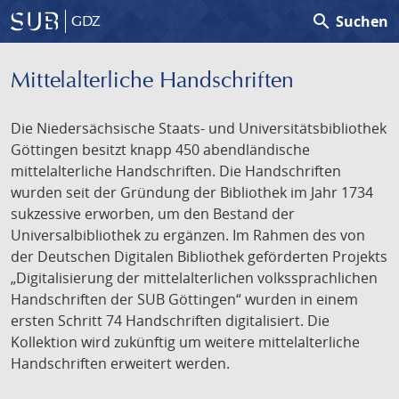
search
Suchen
GDZ
Mittelalterliche Handschriften
Die Niedersächsische Staats- und Universitätsbibliothek
Göttingen besitzt knapp 450 abendländische
mittelalterliche Handschriften. Die Handschriften
wurden seit der Gründung der Bibliothek im Jahr 1734
sukzessive erworben, um den Bestand der
Universalbibliothek zu ergänzen. Im Rahmen des von
der Deutschen Digitalen Bibliothek geförderten Projekts
„Digitalisierung der mittelalterlichen volkssprachlichen
Handschriften der SUB Göttingen“ wurden in einem
ersten Schritt 74 Handschriften digitalisiert. Die
Kollektion wird zukünftig um weitere mittelalterliche
Handschriften erweitert werden.