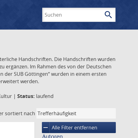
search
Suchen
lterliche Handschriften. Die Handschriften wurden
k zu ergänzen. Im Rahmen des von der Deutschen
ften der SUB Göttingen“ wurden in einem ersten
 erweitert werden.
Kultur |
Status:
laufend
er
sortiert nach
remove
Alle Filter entfernen
Autoren