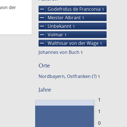
 von der
remove
Godefridus de Franconia
1
remove
Meister Albrant
1
remove
Unbekannt
1
remove
Volmar
1
remove
Walthisar von der Wage
1
Johannes von Buch
1
Orte
Nordbayern, Ostfranken (?)
1
Jahre
1
1
0