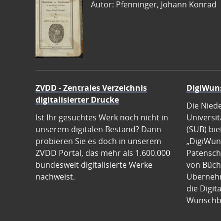
Autor: Pfenninger, Johann Konrad
ZVDD - Zentrales Verzeichnis
DigiWun
digitalisierter Drucke
Die Nied
Ist Ihr gesuchtes Werk noch nicht in
Universit
unserem digitalen Bestand? Dann
(SUB) bie
probieren Sie es doch in unserem
„DigiWun
ZVDD Portal, das mehr als 1.600.000
Patenscha
bundesweit digitalisierte Werke
von Büch
nachweist.
Übernehm
die Digit
Wunschb