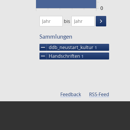
0
1474
1475
keyboard_arrow_right
bis
Suche
einschränke
Sammlungen
remove
ddb_neustart_kultur
1
remove
Handschriften
1
Feedback
RSS-Feed