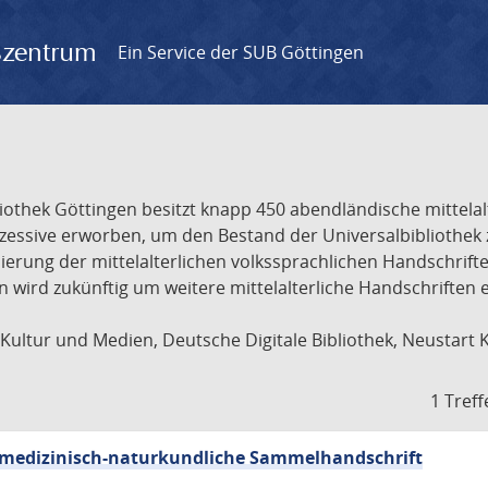
gszentrum
Ein Service der SUB Göttingen
liothek Göttingen besitzt knapp 450 abendländische mittela
ukzessive erworben, um den Bestand der Universalbibliothe
lisierung der mittelalterlichen volkssprachlichen Handschri
ion wird zukünftig um weitere mittelalterliche Handschriften
ultur und Medien, Deutsche Digitale Bibliothek, Neustart 
1 Treff
sch-medizinisch-naturkundliche Sammelhandschrift