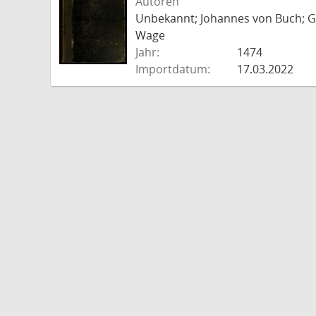
Autoren
Unbekannt; Johannes von Buch; Go
Wage
Jahr:
1474
Importdatum:
17.03.2022