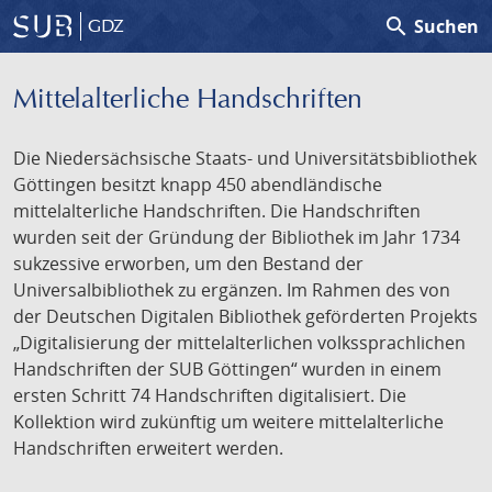
search
Suchen
GDZ
Mittelalterliche Handschriften
Die Niedersächsische Staats- und Universitätsbibliothek
Göttingen besitzt knapp 450 abendländische
mittelalterliche Handschriften. Die Handschriften
wurden seit der Gründung der Bibliothek im Jahr 1734
sukzessive erworben, um den Bestand der
Universalbibliothek zu ergänzen. Im Rahmen des von
der Deutschen Digitalen Bibliothek geförderten Projekts
„Digitalisierung der mittelalterlichen volkssprachlichen
Handschriften der SUB Göttingen“ wurden in einem
ersten Schritt 74 Handschriften digitalisiert. Die
Kollektion wird zukünftig um weitere mittelalterliche
Handschriften erweitert werden.