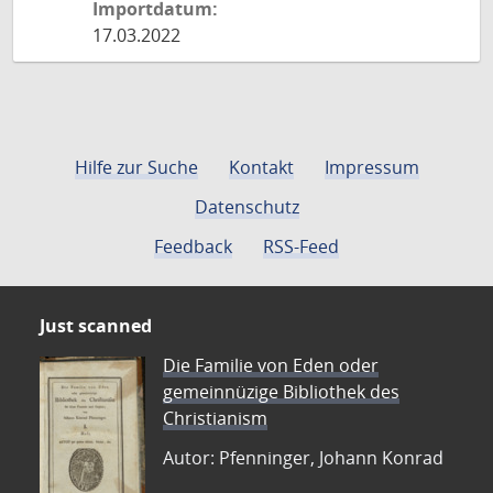
Importdatum:
17.03.2022
Hilfe zur Suche
Kontakt
Impressum
Datenschutz
Feedback
RSS-Feed
Just scanned
Die Familie von Eden oder
gemeinnüzige Bibliothek des
Christianism
Autor: Pfenninger, Johann Konrad