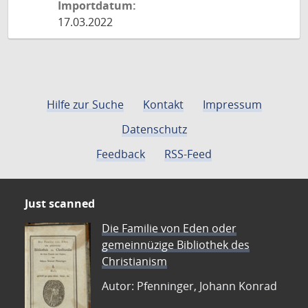
Importdatum:
17.03.2022
Hilfe zur Suche
Kontakt
Impressum
Datenschutz
Feedback
RSS-Feed
Just scanned
Die Familie von Eden oder
gemeinnüzige Bibliothek des
Christianism
Autor: Pfenninger, Johann Konrad