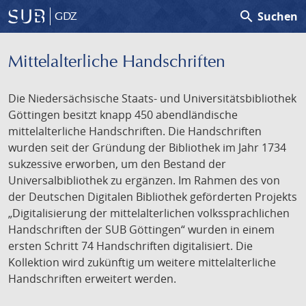
search
Suchen
GDZ
Mittelalterliche Handschriften
Die Niedersächsische Staats- und Universitätsbibliothek
Göttingen besitzt knapp 450 abendländische
mittelalterliche Handschriften. Die Handschriften
wurden seit der Gründung der Bibliothek im Jahr 1734
sukzessive erworben, um den Bestand der
Universalbibliothek zu ergänzen. Im Rahmen des von
der Deutschen Digitalen Bibliothek geförderten Projekts
„Digitalisierung der mittelalterlichen volkssprachlichen
Handschriften der SUB Göttingen“ wurden in einem
ersten Schritt 74 Handschriften digitalisiert. Die
Kollektion wird zukünftig um weitere mittelalterliche
Handschriften erweitert werden.