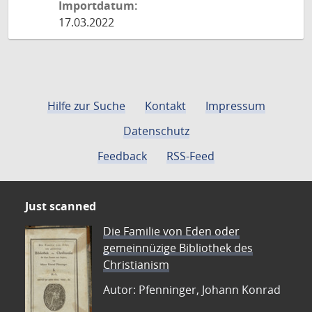
Importdatum:
17.03.2022
Hilfe zur Suche
Kontakt
Impressum
Datenschutz
Feedback
RSS-Feed
Just scanned
Die Familie von Eden oder
gemeinnüzige Bibliothek des
Christianism
Autor: Pfenninger, Johann Konrad