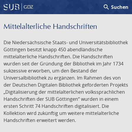
search
Suchen
GDZ
Mittelalterliche Handschriften
Die Niedersächsische Staats- und Universitätsbibliothek
Göttingen besitzt knapp 450 abendländische
mittelalterliche Handschriften. Die Handschriften
wurden seit der Gründung der Bibliothek im Jahr 1734
sukzessive erworben, um den Bestand der
Universalbibliothek zu ergänzen. Im Rahmen des von
der Deutschen Digitalen Bibliothek geförderten Projekts
„Digitalisierung der mittelalterlichen volkssprachlichen
Handschriften der SUB Göttingen“ wurden in einem
ersten Schritt 74 Handschriften digitalisiert. Die
Kollektion wird zukünftig um weitere mittelalterliche
Handschriften erweitert werden.