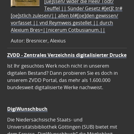
[ue]ssen/ wider die Heel/ Todt/
Teuffel || Sünde/ Gesetz #[et]c̃ tr#
[oe]stlich zulesen/|| allen bl#[oe]den gewissen/
vorfasset || vnd Reymweis gestellet || durch
Alexium Bres=||nicerum Cotbusianum.||
Autor: Bresnicer, Alexius
ZVDD - Zentrales Verzeichnis digitalisierter Drucke
Ist Ihr gesuchtes Werk noch nicht in unserem
digitalen Bestand? Dann probieren Sie es doch in
unserem ZVDD Portal, das mehr als 1.600.000
bundesweit digitalisierte Werke nachweist.
DigiWunschbuch
Die Niedersächsische Staats- und
Universitätsbibliothek Göttingen (SUB) bietet mit