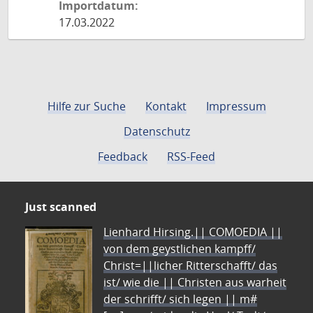
Importdatum:
17.03.2022
Hilfe zur Suche
Kontakt
Impressum
Datenschutz
Feedback
RSS-Feed
Just scanned
Lienhard Hirsing.|| COMOEDIA ||
von dem geystlichen kampff/
Christ=||licher Ritterschafft/ das
ist/ wie die || Christen aus warheit
der schrifft/ sich legen || m#