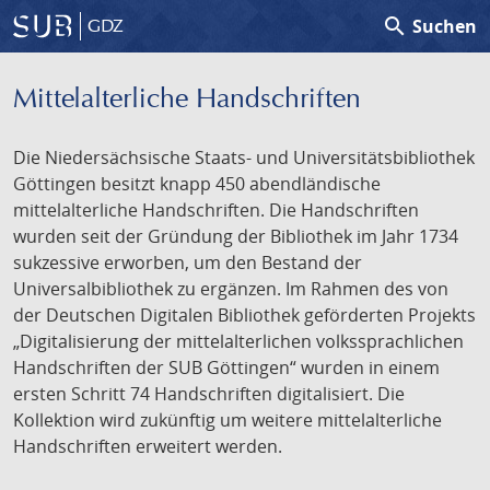
search
Suchen
GDZ
Mittelalterliche Handschriften
Die Niedersächsische Staats- und Universitätsbibliothek
Göttingen besitzt knapp 450 abendländische
mittelalterliche Handschriften. Die Handschriften
wurden seit der Gründung der Bibliothek im Jahr 1734
sukzessive erworben, um den Bestand der
Universalbibliothek zu ergänzen. Im Rahmen des von
der Deutschen Digitalen Bibliothek geförderten Projekts
„Digitalisierung der mittelalterlichen volkssprachlichen
Handschriften der SUB Göttingen“ wurden in einem
ersten Schritt 74 Handschriften digitalisiert. Die
Kollektion wird zukünftig um weitere mittelalterliche
Handschriften erweitert werden.