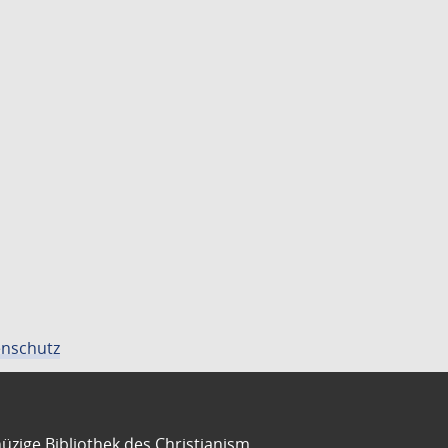
nschutz
üzige Bibliothek des Christianism