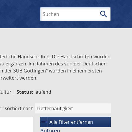
search
Suchen
lterliche Handschriften. Die Handschriften wurden
k zu ergänzen. Im Rahmen des von der Deutschen
ften der SUB Göttingen“ wurden in einem ersten
 erweitert werden.
Kultur |
Status:
laufend
er
sortiert nach
remove
Alle Filter entfernen
Autoren