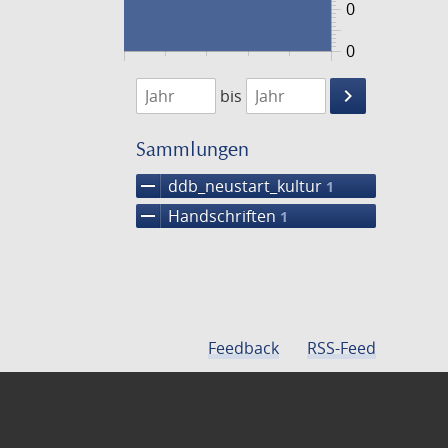
0
0
1474
1475
keyboard_arrow_right
bis
Suche
einschränke
Sammlungen
remove
ddb_neustart_kultur
1
remove
Handschriften
1
Feedback
RSS-Feed