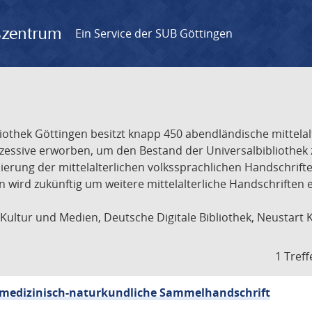
gszentrum
Ein Service der SUB Göttingen
liothek Göttingen besitzt knapp 450 abendländische mittela
ukzessive erworben, um den Bestand der Universalbibliothe
lisierung der mittelalterlichen volkssprachlichen Handschri
ion wird zukünftig um weitere mittelalterliche Handschriften
ultur und Medien, Deutsche Digitale Bibliothek, Neustart 
1 Treff
sch-medizinisch-naturkundliche Sammelhandschrift