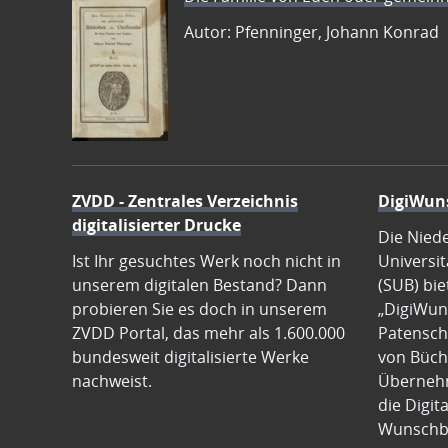
Autor: Pfenninger, Johann Konrad
ZVDD - Zentrales Verzeichnis
DigiWun
digitalisierter Drucke
Die Nied
Ist Ihr gesuchtes Werk noch nicht in
Universit
unserem digitalen Bestand? Dann
(SUB) bie
probieren Sie es doch in unserem
„DigiWun
ZVDD Portal, das mehr als 1.600.000
Patenscha
bundesweit digitalisierte Werke
von Büch
nachweist.
Übernehm
die Digit
Wunschb