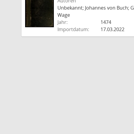
Autoren
Unbekannt; Johannes von Buch; Go
Wage
Jahr:
1474
Importdatum:
17.03.2022