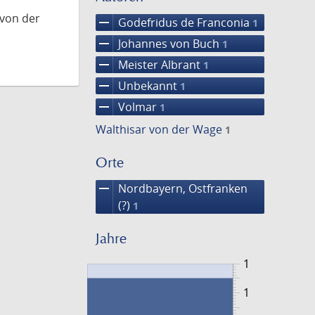
 von der
remove
Godefridus de Franconia
1
remove
Johannes von Buch
1
remove
Meister Albrant
1
remove
Unbekannt
1
remove
Volmar
1
Walthisar von der Wage
1
Orte
remove
Nordbayern, Ostfranken
(?)
1
Jahre
1
1