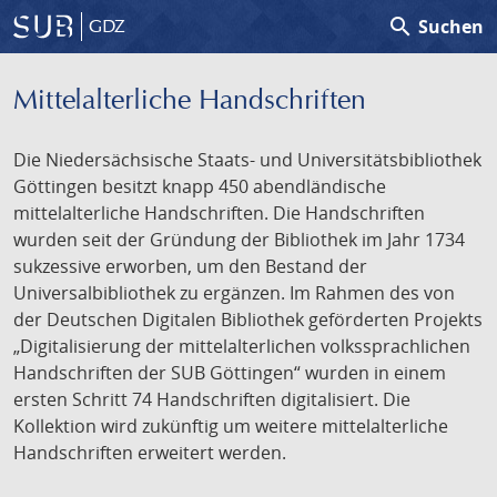
search
Suchen
GDZ
Mittelalterliche Handschriften
Die Niedersächsische Staats- und Universitätsbibliothek
Göttingen besitzt knapp 450 abendländische
mittelalterliche Handschriften. Die Handschriften
wurden seit der Gründung der Bibliothek im Jahr 1734
sukzessive erworben, um den Bestand der
Universalbibliothek zu ergänzen. Im Rahmen des von
der Deutschen Digitalen Bibliothek geförderten Projekts
„Digitalisierung der mittelalterlichen volkssprachlichen
Handschriften der SUB Göttingen“ wurden in einem
ersten Schritt 74 Handschriften digitalisiert. Die
Kollektion wird zukünftig um weitere mittelalterliche
Handschriften erweitert werden.