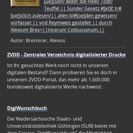
[ue]ssen/ wider die Heel/ Todt/
Teuffel || Sünde/ Gesetz #[et]c̃ tr#
[oe]stlich zulesen/|| allen bl#[oe]den gewissen/
vorfasset || vnd Reymweis gestellet || durch
Alexium Bres=||nicerum Cotbusianum.||
Autor: Bresnicer, Alexius
ZVDD - Zentrales Verzeichnis digitalisierter Drucke
Ist Ihr gesuchtes Werk noch nicht in unserem
digitalen Bestand? Dann probieren Sie es doch in
unserem ZVDD Portal, das mehr als 1.600.000
bundesweit digitalisierte Werke nachweist.
DigiWunschbuch
Die Niedersächsische Staats- und
Universitätsbibliothek Göttingen (SUB) bietet mit