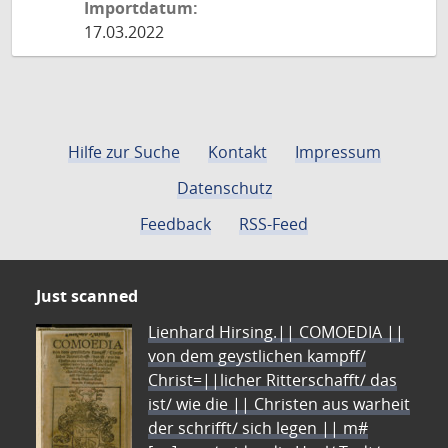
Importdatum:
17.03.2022
Hilfe zur Suche
Kontakt
Impressum
Datenschutz
Feedback
RSS-Feed
Just scanned
Lienhard Hirsing.|| COMOEDIA ||
von dem geystlichen kampff/
Christ=||licher Ritterschafft/ das
ist/ wie die || Christen aus warheit
der schrifft/ sich legen || m#