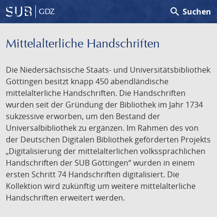
search
Suchen
GDZ
Mittelalterliche Handschriften
Die Niedersächsische Staats- und Universitätsbibliothek
Göttingen besitzt knapp 450 abendländische
mittelalterliche Handschriften. Die Handschriften
wurden seit der Gründung der Bibliothek im Jahr 1734
sukzessive erworben, um den Bestand der
Universalbibliothek zu ergänzen. Im Rahmen des von
der Deutschen Digitalen Bibliothek geförderten Projekts
„Digitalisierung der mittelalterlichen volkssprachlichen
Handschriften der SUB Göttingen“ wurden in einem
ersten Schritt 74 Handschriften digitalisiert. Die
Kollektion wird zukünftig um weitere mittelalterliche
Handschriften erweitert werden.