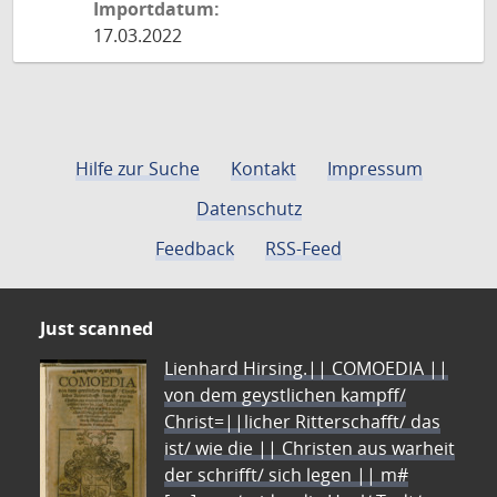
Importdatum:
17.03.2022
Hilfe zur Suche
Kontakt
Impressum
Datenschutz
Feedback
RSS-Feed
Just scanned
Lienhard Hirsing.|| COMOEDIA ||
von dem geystlichen kampff/
Christ=||licher Ritterschafft/ das
ist/ wie die || Christen aus warheit
der schrifft/ sich legen || m#