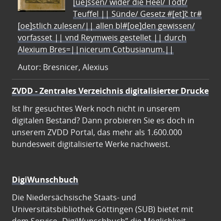
[ue]ssen/ wider die Heel/ Todt/
Teuffel || Sünde/ Gesetz #[et]c̃ tr#
[oe]stlich zulesen/|| allen bl#[oe]den gewissen/
vorfasset || vnd Reymweis gestellet || durch
Alexium Bres=||nicerum Cotbusianum.||
Autor: Bresnicer, Alexius
ZVDD - Zentrales Verzeichnis digitalisierter Drucke
Ist Ihr gesuchtes Werk noch nicht in unserem
digitalen Bestand? Dann probieren Sie es doch in
unserem ZVDD Portal, das mehr als 1.600.000
bundesweit digitalisierte Werke nachweist.
DigiWunschbuch
Die Niedersächsische Staats- und
Universitätsbibliothek Göttingen (SUB) bietet mit