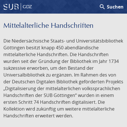
search
Suchen
GDZ
Mittelalterliche Handschriften
Die Niedersächsische Staats- und Universitätsbibliothek
Göttingen besitzt knapp 450 abendländische
mittelalterliche Handschriften. Die Handschriften
wurden seit der Gründung der Bibliothek im Jahr 1734
sukzessive erworben, um den Bestand der
Universalbibliothek zu ergänzen. Im Rahmen des von
der Deutschen Digitalen Bibliothek geförderten Projekts
„Digitalisierung der mittelalterlichen volkssprachlichen
Handschriften der SUB Göttingen“ wurden in einem
ersten Schritt 74 Handschriften digitalisiert. Die
Kollektion wird zukünftig um weitere mittelalterliche
Handschriften erweitert werden.