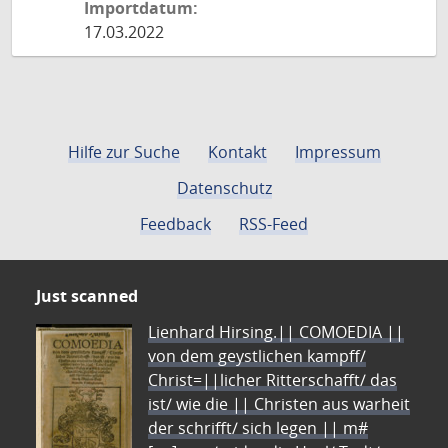
Importdatum:
17.03.2022
Hilfe zur Suche
Kontakt
Impressum
Datenschutz
Feedback
RSS-Feed
Just scanned
Lienhard Hirsing.|| COMOEDIA ||
von dem geystlichen kampff/
Christ=||licher Ritterschafft/ das
ist/ wie die || Christen aus warheit
der schrifft/ sich legen || m#