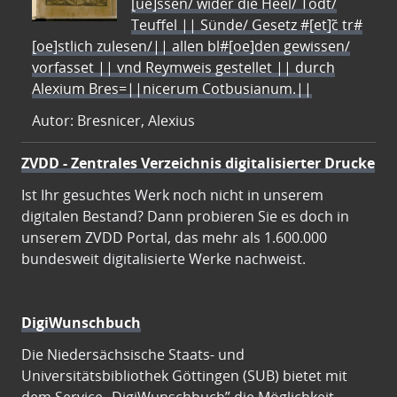
[ue]ssen/ wider die Heel/ Todt/
Teuffel || Sünde/ Gesetz #[et]c̃ tr#
[oe]stlich zulesen/|| allen bl#[oe]den gewissen/
vorfasset || vnd Reymweis gestellet || durch
Alexium Bres=||nicerum Cotbusianum.||
Autor: Bresnicer, Alexius
ZVDD - Zentrales Verzeichnis digitalisierter Drucke
Ist Ihr gesuchtes Werk noch nicht in unserem
digitalen Bestand? Dann probieren Sie es doch in
unserem ZVDD Portal, das mehr als 1.600.000
bundesweit digitalisierte Werke nachweist.
DigiWunschbuch
Die Niedersächsische Staats- und
Universitätsbibliothek Göttingen (SUB) bietet mit