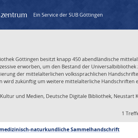
gszentrum
Ein Service der SUB Göttingen
liothek Göttingen besitzt knapp 450 abendländische mittela
ukzessive erworben, um den Bestand der Universalbibliothe
lisierung der mittelalterlichen volkssprachlichen Handschri
ion wird zukünftig um weitere mittelalterliche Handschriften
ultur und Medien, Deutsche Digitale Bibliothek, Neustart 
1 Treff
sch-medizinisch-naturkundliche Sammelhandschrift