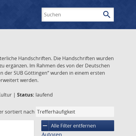
search
Suchen
lterliche Handschriften. Die Handschriften wurden
k zu ergänzen. Im Rahmen des von der Deutschen
ften der SUB Göttingen“ wurden in einem ersten
 erweitert werden.
Kultur |
Status:
laufend
er
sortiert nach
remove
Alle Filter entfernen
Autoren