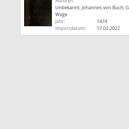
Autoren
Unbekannt; Johannes von Buch; Go
Wage
Jahr:
1474
Importdatum:
17.03.2022