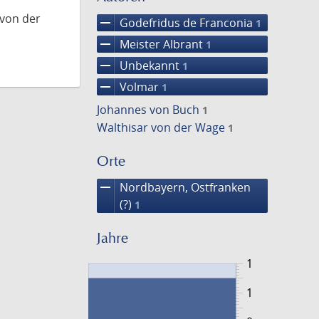
 von der
remove
Godefridus de Franconia
1
remove
Meister Albrant
1
remove
Unbekannt
1
remove
Volmar
1
Johannes von Buch
1
Walthisar von der Wage
1
Orte
remove
Nordbayern, Ostfranken
(?)
1
Jahre
1
1