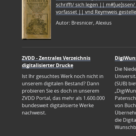
schrifft/ sich legen || m#[ue]ssen/
vorfasset || vnd Reymweis gestel
Autor: Bresnicer, Alexius
ZVDD - Zentrales Verzeichnis
DigiWun
digitalisierter Drucke
Die Nied
Ist Ihr gesuchtes Werk noch nicht in
Universit
unserem digitalen Bestand? Dann
(SUB) bie
probieren Sie es doch in unserem
„DigiWun
ZVDD Portal, das mehr als 1.600.000
Patenscha
bundesweit digitalisierte Werke
von Büch
nachweist.
Übernehm
die Digit
Wunschb