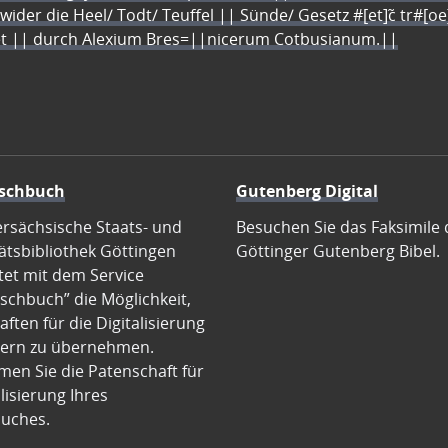
 wider die Heel/ Todt/ Teuffel || Sünde/ Gesetz #[et]c̃ tr#[o
let || durch Alexium Bres=||nicerum Cotbusianum.||
schbuch
Gutenberg Digital
ersächsische Staats- und
Besuchen Sie das Faksimile 
ätsbibliothek Göttingen
Göttinger Gutenberg Bibel.
tet mit dem Service
schbuch” die Möglichkeit,
ften für die Digitalisierung
ern zu übernehmen.
en Sie die Patenschaft für
alisierung Ihres
uches.