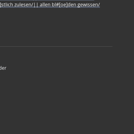
e]stlich zulesen/|| allen bl#[oe]den gewissen/
der