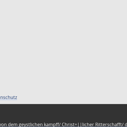
nschutz
n dem geystlichen kampff/ Christ=||licher Ritterschafft/ da