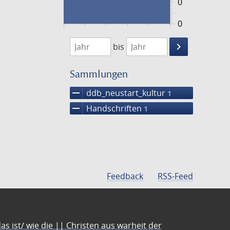
0
0
1474
1475
keyboard_arrow_right
bis
Suche
einschränke
Sammlungen
remove
ddb_neustart_kultur
1
remove
Handschriften
1
Feedback
RSS-Feed
s ist/ wie die || Christen aus warheit der