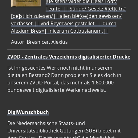
[ue]ssen/ wider die Heel/ Todt/
Teuffel || Sünde/ Gesetz #[et]c̃ tr#
[oe]stlich zulesen/|| allen bl#[oe]den gewissen/
vorfasset || vnd Reymweis gestellet || durch
Alexium Bres=||nicerum Cotbusianum.||
Autor: Bresnicer, Alexius
ZVDD - Zentrales Verzeichnis digitalisierter Drucke
Ist Ihr gesuchtes Werk noch nicht in unserem
digitalen Bestand? Dann probieren Sie es doch in
unserem ZVDD Portal, das mehr als 1.600.000
bundesweit digitalisierte Werke nachweist.
DigiWunschbuch
Die Niedersächsische Staats- und
Universitätsbibliothek Göttingen (SUB) bietet mit