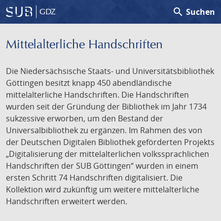
search
Suchen
GDZ
Mittelalterliche Handschriften
Die Niedersächsische Staats- und Universitätsbibliothek
Göttingen besitzt knapp 450 abendländische
mittelalterliche Handschriften. Die Handschriften
wurden seit der Gründung der Bibliothek im Jahr 1734
sukzessive erworben, um den Bestand der
Universalbibliothek zu ergänzen. Im Rahmen des von
der Deutschen Digitalen Bibliothek geförderten Projekts
„Digitalisierung der mittelalterlichen volkssprachlichen
Handschriften der SUB Göttingen“ wurden in einem
ersten Schritt 74 Handschriften digitalisiert. Die
Kollektion wird zukünftig um weitere mittelalterliche
Handschriften erweitert werden.