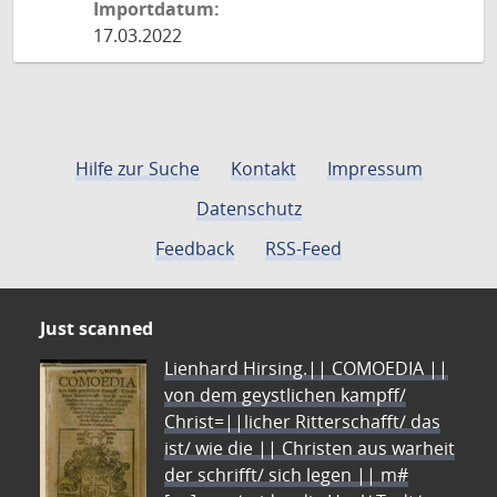
Importdatum:
17.03.2022
Hilfe zur Suche
Kontakt
Impressum
Datenschutz
Feedback
RSS-Feed
Just scanned
Lienhard Hirsing.|| COMOEDIA ||
von dem geystlichen kampff/
Christ=||licher Ritterschafft/ das
ist/ wie die || Christen aus warheit
der schrifft/ sich legen || m#