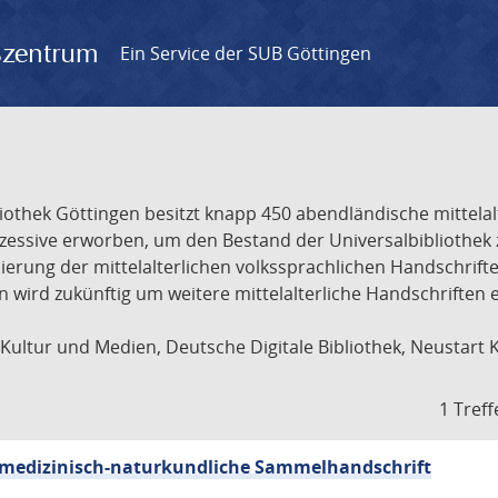
gszentrum
Ein Service der SUB Göttingen
liothek Göttingen besitzt knapp 450 abendländische mittela
ukzessive erworben, um den Bestand der Universalbibliothe
lisierung der mittelalterlichen volkssprachlichen Handschri
ion wird zukünftig um weitere mittelalterliche Handschriften
ultur und Medien, Deutsche Digitale Bibliothek, Neustart 
1 Treff
sch-medizinisch-naturkundliche Sammelhandschrift