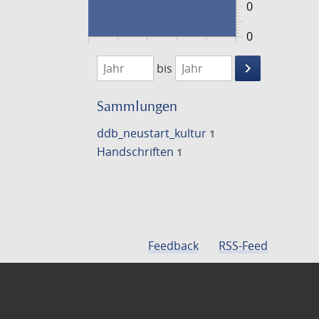
0
0
1474
1475
keyboard_arrow_right
bis
Suche
einschränke
Sammlungen
ddb_neustart_kultur
1
Handschriften
1
Feedback
RSS-Feed