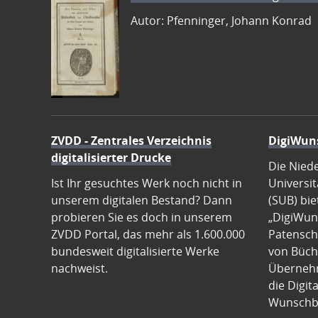
Autor: Pfenninger, Johann Konrad
ZVDD - Zentrales Verzeichnis
DigiWun
digitalisierter Drucke
Die Nied
Ist Ihr gesuchtes Werk noch nicht in
Universit
unserem digitalen Bestand? Dann
(SUB) bie
probieren Sie es doch in unserem
„DigiWun
ZVDD Portal, das mehr als 1.600.000
Patenscha
bundesweit digitalisierte Werke
von Büch
nachweist.
Übernehm
die Digit
Wunschb