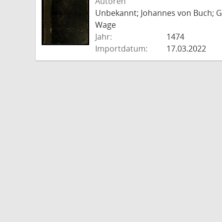
Autoren
Unbekannt; Johannes von Buch; Go
Wage
Jahr:
1474
Importdatum:
17.03.2022