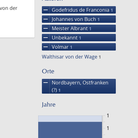
 von der
remove
Godefridus de Franconia
1
remove
Johannes von Buch
1
remove
Meister Albrant
1
remove
Unbekannt
1
remove
Volmar
1
Walthisar von der Wage
1
Orte
remove
Nordbayern, Ostfranken
(?)
1
Jahre
1
1