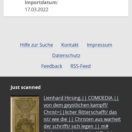
Importdatum:
17.03.2022
Hilfe zur Suche
Kontakt
Impressum
Datenschutz
Feedback
RSS-Feed
Just scanned
Lienhard Hirsing.|| COMOEDIA ||
von dem geystlichen kampff/
Christ=||licher Ritterschafft/ das
ist/ wie die || Christen aus warheit
der schrifft/ sich legen || m#