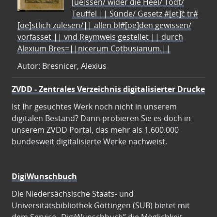
[ue]ssen/ wider die Heel/ Todt/
Teuffel || Sünde/ Gesetz #[et]c̃ tr#
[oe]stlich zulesen/|| allen bl#[oe]den gewissen/
vorfasset || vnd Reymweis gestellet || durch
Alexium Bres=||nicerum Cotbusianum.||
Autor: Bresnicer, Alexius
ZVDD - Zentrales Verzeichnis digitalisierter Drucke
Ist Ihr gesuchtes Werk noch nicht in unserem
digitalen Bestand? Dann probieren Sie es doch in
unserem ZVDD Portal, das mehr als 1.600.000
bundesweit digitalisierte Werke nachweist.
DigiWunschbuch
Die Niedersächsische Staats- und
Universitätsbibliothek Göttingen (SUB) bietet mit