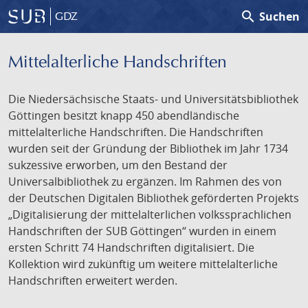
search
Suchen
GDZ
Mittelalterliche Handschriften
Die Niedersächsische Staats- und Universitätsbibliothek
Göttingen besitzt knapp 450 abendländische
mittelalterliche Handschriften. Die Handschriften
wurden seit der Gründung der Bibliothek im Jahr 1734
sukzessive erworben, um den Bestand der
Universalbibliothek zu ergänzen. Im Rahmen des von
der Deutschen Digitalen Bibliothek geförderten Projekts
„Digitalisierung der mittelalterlichen volkssprachlichen
Handschriften der SUB Göttingen“ wurden in einem
ersten Schritt 74 Handschriften digitalisiert. Die
Kollektion wird zukünftig um weitere mittelalterliche
Handschriften erweitert werden.