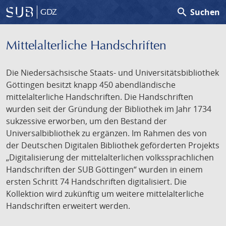
search
Suchen
GDZ
Mittelalterliche Handschriften
Die Niedersächsische Staats- und Universitätsbibliothek
Göttingen besitzt knapp 450 abendländische
mittelalterliche Handschriften. Die Handschriften
wurden seit der Gründung der Bibliothek im Jahr 1734
sukzessive erworben, um den Bestand der
Universalbibliothek zu ergänzen. Im Rahmen des von
der Deutschen Digitalen Bibliothek geförderten Projekts
„Digitalisierung der mittelalterlichen volkssprachlichen
Handschriften der SUB Göttingen“ wurden in einem
ersten Schritt 74 Handschriften digitalisiert. Die
Kollektion wird zukünftig um weitere mittelalterliche
Handschriften erweitert werden.