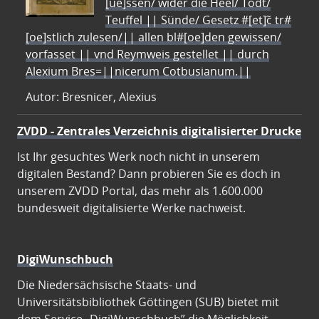
[ue]ssen/ wider die Heel/ Todt/
Teuffel || Sünde/ Gesetz #[et]c̃ tr#
[oe]stlich zulesen/|| allen bl#[oe]den gewissen/
vorfasset || vnd Reymweis gestellet || durch
Alexium Bres=||nicerum Cotbusianum.||
Autor: Bresnicer, Alexius
ZVDD - Zentrales Verzeichnis digitalisierter Drucke
Ist Ihr gesuchtes Werk noch nicht in unserem
digitalen Bestand? Dann probieren Sie es doch in
unserem ZVDD Portal, das mehr als 1.600.000
bundesweit digitalisierte Werke nachweist.
DigiWunschbuch
Die Niedersächsische Staats- und
Universitätsbibliothek Göttingen (SUB) bietet mit