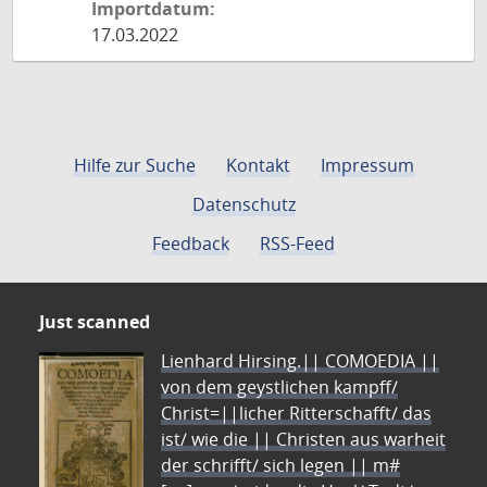
Importdatum:
17.03.2022
Hilfe zur Suche
Kontakt
Impressum
Datenschutz
Feedback
RSS-Feed
Just scanned
Lienhard Hirsing.|| COMOEDIA ||
von dem geystlichen kampff/
Christ=||licher Ritterschafft/ das
ist/ wie die || Christen aus warheit
der schrifft/ sich legen || m#