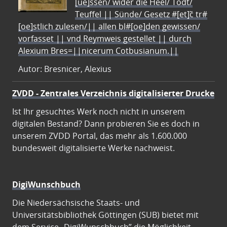
[ue]ssen/ wider die Heel/ Todt/
Teuffel || Sünde/ Gesetz #[et]c̃ tr#
[oe]stlich zulesen/|| allen bl#[oe]den gewissen/
vorfasset || vnd Reymweis gestellet || durch
Alexium Bres=||nicerum Cotbusianum.||
Autor: Bresnicer, Alexius
ZVDD - Zentrales Verzeichnis digitalisierter Drucke
Ist Ihr gesuchtes Werk noch nicht in unserem
digitalen Bestand? Dann probieren Sie es doch in
unserem ZVDD Portal, das mehr als 1.600.000
bundesweit digitalisierte Werke nachweist.
DigiWunschbuch
Die Niedersächsische Staats- und
Universitätsbibliothek Göttingen (SUB) bietet mit