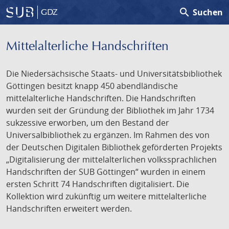
search
Suchen
GDZ
Mittelalterliche Handschriften
Die Niedersächsische Staats- und Universitätsbibliothek
Göttingen besitzt knapp 450 abendländische
mittelalterliche Handschriften. Die Handschriften
wurden seit der Gründung der Bibliothek im Jahr 1734
sukzessive erworben, um den Bestand der
Universalbibliothek zu ergänzen. Im Rahmen des von
der Deutschen Digitalen Bibliothek geförderten Projekts
„Digitalisierung der mittelalterlichen volkssprachlichen
Handschriften der SUB Göttingen“ wurden in einem
ersten Schritt 74 Handschriften digitalisiert. Die
Kollektion wird zukünftig um weitere mittelalterliche
Handschriften erweitert werden.