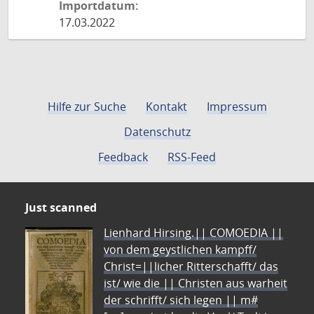
Importdatum:
17.03.2022
Hilfe zur Suche
Kontakt
Impressum
Datenschutz
Feedback
RSS-Feed
Just scanned
Lienhard Hirsing.|| COMOEDIA ||
von dem geystlichen kampff/
Christ=||licher Ritterschafft/ das
ist/ wie die || Christen aus warheit
der schrifft/ sich legen || m#