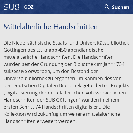
search
Suchen
GDZ
Mittelalterliche Handschriften
Die Niedersächsische Staats- und Universitätsbibliothek
Göttingen besitzt knapp 450 abendländische
mittelalterliche Handschriften. Die Handschriften
wurden seit der Gründung der Bibliothek im Jahr 1734
sukzessive erworben, um den Bestand der
Universalbibliothek zu ergänzen. Im Rahmen des von
der Deutschen Digitalen Bibliothek geförderten Projekts
„Digitalisierung der mittelalterlichen volkssprachlichen
Handschriften der SUB Göttingen“ wurden in einem
ersten Schritt 74 Handschriften digitalisiert. Die
Kollektion wird zukünftig um weitere mittelalterliche
Handschriften erweitert werden.