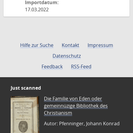
Importdatum:
17.03.2022
Hilfe zur Suche
Kontakt
Impressum
Datenschutz
Feedback
RSS-Feed
Just scanned
Die Familie von Eden oder
gemeinnüzige Bibliothek des
Christianism
Autor: Pfenninger, Johann Konrad