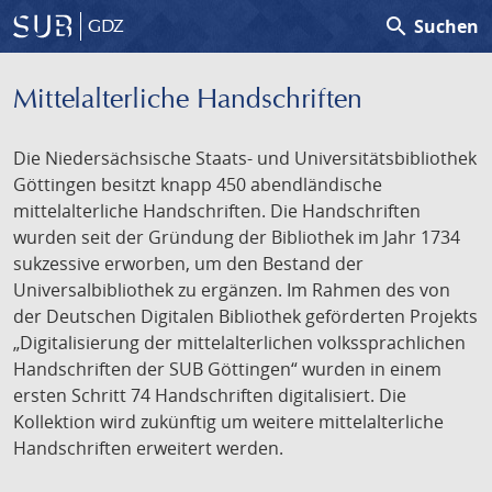
search
Suchen
GDZ
Mittelalterliche Handschriften
Die Niedersächsische Staats- und Universitätsbibliothek
Göttingen besitzt knapp 450 abendländische
mittelalterliche Handschriften. Die Handschriften
wurden seit der Gründung der Bibliothek im Jahr 1734
sukzessive erworben, um den Bestand der
Universalbibliothek zu ergänzen. Im Rahmen des von
der Deutschen Digitalen Bibliothek geförderten Projekts
„Digitalisierung der mittelalterlichen volkssprachlichen
Handschriften der SUB Göttingen“ wurden in einem
ersten Schritt 74 Handschriften digitalisiert. Die
Kollektion wird zukünftig um weitere mittelalterliche
Handschriften erweitert werden.