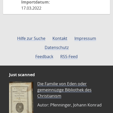
Importdatum:
17.03.2022
Hilfe zur Suche
Kontakt
Impressum
Datenschutz
Feedback
RSS-Feed
Just scanned
Die Familie von Eden oder
gemeinnüzige Bibliothek des
Christianism
Autor: Pfenninger, Johann Konrad