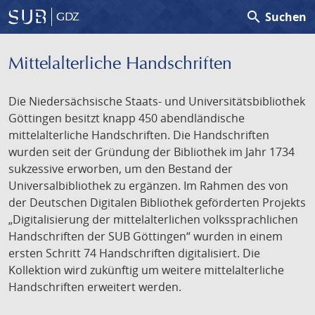
search
Suchen
GDZ
Mittelalterliche Handschriften
Die Niedersächsische Staats- und Universitätsbibliothek
Göttingen besitzt knapp 450 abendländische
mittelalterliche Handschriften. Die Handschriften
wurden seit der Gründung der Bibliothek im Jahr 1734
sukzessive erworben, um den Bestand der
Universalbibliothek zu ergänzen. Im Rahmen des von
der Deutschen Digitalen Bibliothek geförderten Projekts
„Digitalisierung der mittelalterlichen volkssprachlichen
Handschriften der SUB Göttingen“ wurden in einem
ersten Schritt 74 Handschriften digitalisiert. Die
Kollektion wird zukünftig um weitere mittelalterliche
Handschriften erweitert werden.