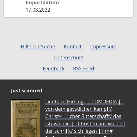
Importdatum:
17.03.2022
Hilfe zur Suche
Kontakt
Impressum
Datenschutz
Feedback
RSS-Feed
Just scanned
Lienhard Hirsing.|| COMOEDIA ||
von dem geystlichen kampff/
Christ=||licher Ritterschafft/ das
ist/ wie die || Christen aus warheit
der schrifft/ sich legen || m#