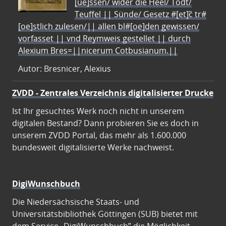
[ue]ssen/ wider die Heel/ Todt/
Teuffel || Sünde/ Gesetz #[et]c̃ tr#
[oe]stlich zulesen/|| allen bl#[oe]den gewissen/
vorfasset || vnd Reymweis gestellet || durch
Alexium Bres=||nicerum Cotbusianum.||
Autor: Bresnicer, Alexius
ZVDD - Zentrales Verzeichnis digitalisierter Drucke
Ist Ihr gesuchtes Werk noch nicht in unserem
digitalen Bestand? Dann probieren Sie es doch in
unserem ZVDD Portal, das mehr als 1.600.000
bundesweit digitalisierte Werke nachweist.
DigiWunschbuch
Die Niedersächsische Staats- und
Universitätsbibliothek Göttingen (SUB) bietet mit