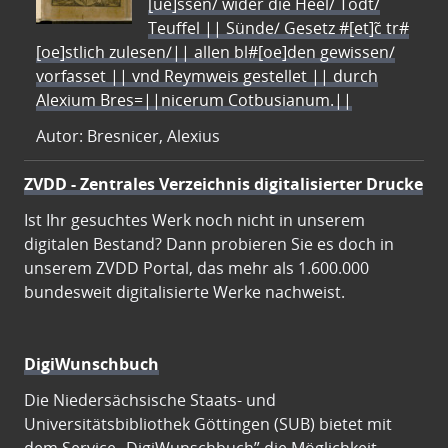
[ue]ssen/ wider die Heel/ Todt/
Teuffel || Sünde/ Gesetz #[et]c̃ tr#
[oe]stlich zulesen/|| allen bl#[oe]den gewissen/
vorfasset || vnd Reymweis gestellet || durch
Alexium Bres=||nicerum Cotbusianum.||
Autor: Bresnicer, Alexius
ZVDD - Zentrales Verzeichnis digitalisierter Drucke
Ist Ihr gesuchtes Werk noch nicht in unserem
digitalen Bestand? Dann probieren Sie es doch in
unserem ZVDD Portal, das mehr als 1.600.000
bundesweit digitalisierte Werke nachweist.
DigiWunschbuch
Die Niedersächsische Staats- und
Universitätsbibliothek Göttingen (SUB) bietet mit