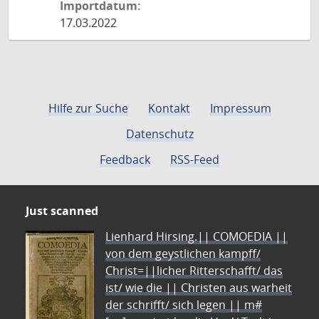
Importdatum:
17.03.2022
Hilfe zur Suche
Kontakt
Impressum
Datenschutz
Feedback
RSS-Feed
Just scanned
Lienhard Hirsing.|| COMOEDIA ||
von dem geystlichen kampff/
Christ=||licher Ritterschafft/ das
ist/ wie die || Christen aus warheit
der schrifft/ sich legen || m#