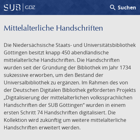
search
Suchen
GDZ
Mittelalterliche Handschriften
Die Niedersächsische Staats- und Universitätsbibliothek
Göttingen besitzt knapp 450 abendländische
mittelalterliche Handschriften. Die Handschriften
wurden seit der Gründung der Bibliothek im Jahr 1734
sukzessive erworben, um den Bestand der
Universalbibliothek zu ergänzen. Im Rahmen des von
der Deutschen Digitalen Bibliothek geförderten Projekts
„Digitalisierung der mittelalterlichen volkssprachlichen
Handschriften der SUB Göttingen“ wurden in einem
ersten Schritt 74 Handschriften digitalisiert. Die
Kollektion wird zukünftig um weitere mittelalterliche
Handschriften erweitert werden.