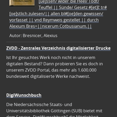
[ue]ssen/ wider die Heel/ Todt/
Teuffel || Sünde/ Gesetz #[et]c̃ tr#
[oe]stlich zulesen/|| allen bl#[oe]den gewissen/
vorfasset || vnd Reymweis gestellet || durch
Alexium Bres=||nicerum Cotbusianum.||
Autor: Bresnicer, Alexius
ZVDD - Zentrales Verzeichnis digitalisierter Drucke
Ist Ihr gesuchtes Werk noch nicht in unserem
digitalen Bestand? Dann probieren Sie es doch in
unserem ZVDD Portal, das mehr als 1.600.000
bundesweit digitalisierte Werke nachweist.
DigiWunschbuch
Die Niedersächsische Staats- und
Universitätsbibliothek Göttingen (SUB) bietet mit