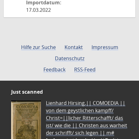
Importdatum:
17.03.2022
Hilfe zur Suche
Kontakt
Impressum
Datenschutz
Feedback
RSS-Feed
Just scanned
Lienhard Hirsing.|| COMOEDIA ||
von dem geystlichen kampff/
Christ=||licher Ritterschafft/ das
ist/ wie die || Christen aus warheit
der schrifft/ sich legen || m#