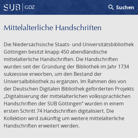
search
Suchen
GDZ
Mittelalterliche Handschriften
Die Niedersächsische Staats- und Universitätsbibliothek
Göttingen besitzt knapp 450 abendländische
mittelalterliche Handschriften. Die Handschriften
wurden seit der Gründung der Bibliothek im Jahr 1734
sukzessive erworben, um den Bestand der
Universalbibliothek zu ergänzen. Im Rahmen des von
der Deutschen Digitalen Bibliothek geförderten Projekts
„Digitalisierung der mittelalterlichen volkssprachlichen
Handschriften der SUB Göttingen“ wurden in einem
ersten Schritt 74 Handschriften digitalisiert. Die
Kollektion wird zukünftig um weitere mittelalterliche
Handschriften erweitert werden.