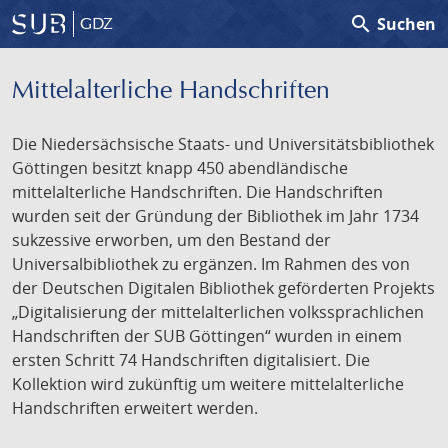
search
Suchen
GDZ
Mittelalterliche Handschriften
Die Niedersächsische Staats- und Universitätsbibliothek
Göttingen besitzt knapp 450 abendländische
mittelalterliche Handschriften. Die Handschriften
wurden seit der Gründung der Bibliothek im Jahr 1734
sukzessive erworben, um den Bestand der
Universalbibliothek zu ergänzen. Im Rahmen des von
der Deutschen Digitalen Bibliothek geförderten Projekts
„Digitalisierung der mittelalterlichen volkssprachlichen
Handschriften der SUB Göttingen“ wurden in einem
ersten Schritt 74 Handschriften digitalisiert. Die
Kollektion wird zukünftig um weitere mittelalterliche
Handschriften erweitert werden.