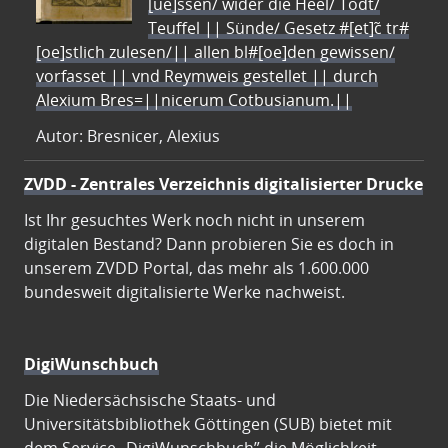
[ue]ssen/ wider die Heel/ Todt/
Teuffel || Sünde/ Gesetz #[et]c̃ tr#
[oe]stlich zulesen/|| allen bl#[oe]den gewissen/
vorfasset || vnd Reymweis gestellet || durch
Alexium Bres=||nicerum Cotbusianum.||
Autor: Bresnicer, Alexius
ZVDD - Zentrales Verzeichnis digitalisierter Drucke
Ist Ihr gesuchtes Werk noch nicht in unserem
digitalen Bestand? Dann probieren Sie es doch in
unserem ZVDD Portal, das mehr als 1.600.000
bundesweit digitalisierte Werke nachweist.
DigiWunschbuch
Die Niedersächsische Staats- und
Universitätsbibliothek Göttingen (SUB) bietet mit