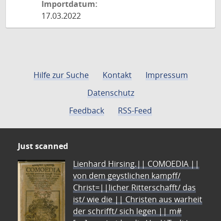
Importdatum:
17.03.2022
Hilfe zur Suche
Kontakt
Impressum
Datenschutz
Feedback
RSS-Feed
Just scanned
Lienhard Hirsing.|| COMOEDIA ||
von dem geystlichen kampff/
Christ=||licher Ritterschafft/ das
ist/ wie die || Christen aus warheit
der schrifft/ sich legen || m#