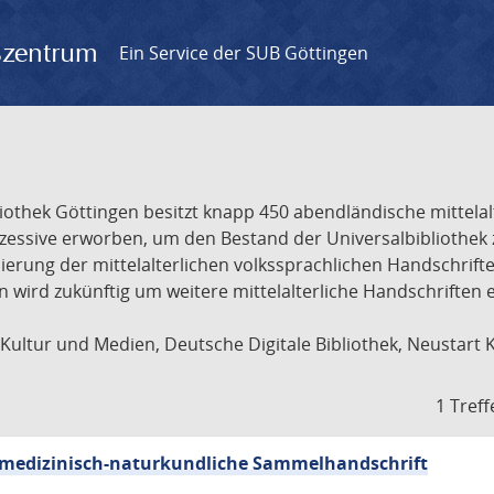
gszentrum
Ein Service der SUB Göttingen
liothek Göttingen besitzt knapp 450 abendländische mittela
ukzessive erworben, um den Bestand der Universalbibliothe
lisierung der mittelalterlichen volkssprachlichen Handschri
ion wird zukünftig um weitere mittelalterliche Handschriften
ultur und Medien, Deutsche Digitale Bibliothek, Neustart 
1 Treff
sch-medizinisch-naturkundliche Sammelhandschrift