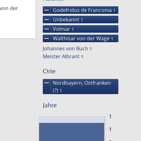
 von der
remove
Godefridus de Franconia
1
remove
Unbekannt
1
remove
Volmar
1
remove
Walthisar von der Wage
1
Johannes von Buch
1
Meister Albrant
1
Orte
remove
Nordbayern, Ostfranken
(?)
1
Jahre
1
1