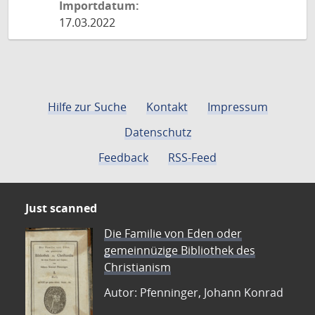
Importdatum:
17.03.2022
Hilfe zur Suche
Kontakt
Impressum
Datenschutz
Feedback
RSS-Feed
Just scanned
Die Familie von Eden oder
gemeinnüzige Bibliothek des
Christianism
Autor: Pfenninger, Johann Konrad