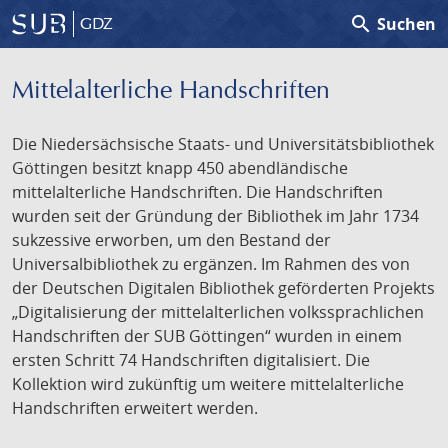
search
Suchen
GDZ
Mittelalterliche Handschriften
Die Niedersächsische Staats- und Universitätsbibliothek
Göttingen besitzt knapp 450 abendländische
mittelalterliche Handschriften. Die Handschriften
wurden seit der Gründung der Bibliothek im Jahr 1734
sukzessive erworben, um den Bestand der
Universalbibliothek zu ergänzen. Im Rahmen des von
der Deutschen Digitalen Bibliothek geförderten Projekts
„Digitalisierung der mittelalterlichen volkssprachlichen
Handschriften der SUB Göttingen“ wurden in einem
ersten Schritt 74 Handschriften digitalisiert. Die
Kollektion wird zukünftig um weitere mittelalterliche
Handschriften erweitert werden.