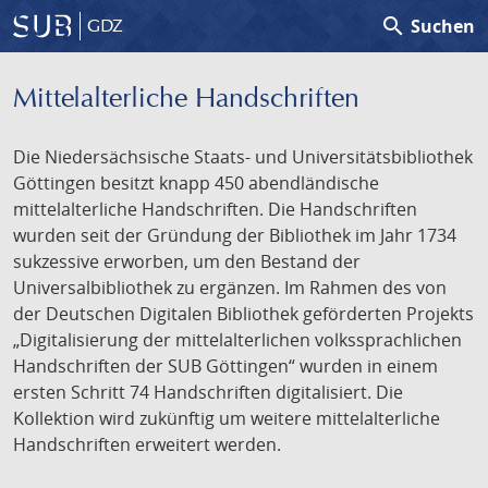
search
Suchen
GDZ
Mittelalterliche Handschriften
Die Niedersächsische Staats- und Universitätsbibliothek
Göttingen besitzt knapp 450 abendländische
mittelalterliche Handschriften. Die Handschriften
wurden seit der Gründung der Bibliothek im Jahr 1734
sukzessive erworben, um den Bestand der
Universalbibliothek zu ergänzen. Im Rahmen des von
der Deutschen Digitalen Bibliothek geförderten Projekts
„Digitalisierung der mittelalterlichen volkssprachlichen
Handschriften der SUB Göttingen“ wurden in einem
ersten Schritt 74 Handschriften digitalisiert. Die
Kollektion wird zukünftig um weitere mittelalterliche
Handschriften erweitert werden.