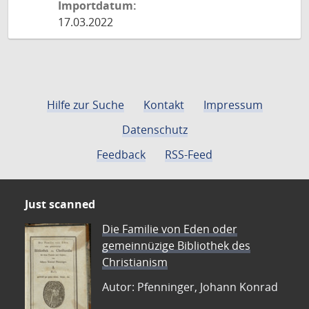
Importdatum:
17.03.2022
Hilfe zur Suche
Kontakt
Impressum
Datenschutz
Feedback
RSS-Feed
Just scanned
Die Familie von Eden oder
gemeinnüzige Bibliothek des
Christianism
Autor: Pfenninger, Johann Konrad