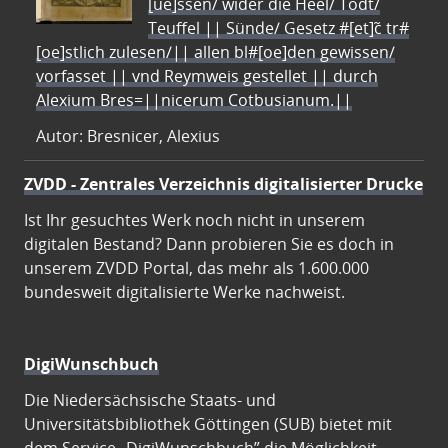
[ue]ssen/ wider die Heel/ Todt/
Teuffel || Sünde/ Gesetz #[et]c̃ tr#
[oe]stlich zulesen/|| allen bl#[oe]den gewissen/
vorfasset || vnd Reymweis gestellet || durch
Alexium Bres=||nicerum Cotbusianum.||
Autor: Bresnicer, Alexius
ZVDD - Zentrales Verzeichnis digitalisierter Drucke
Ist Ihr gesuchtes Werk noch nicht in unserem
digitalen Bestand? Dann probieren Sie es doch in
unserem ZVDD Portal, das mehr als 1.600.000
bundesweit digitalisierte Werke nachweist.
DigiWunschbuch
Die Niedersächsische Staats- und
Universitätsbibliothek Göttingen (SUB) bietet mit