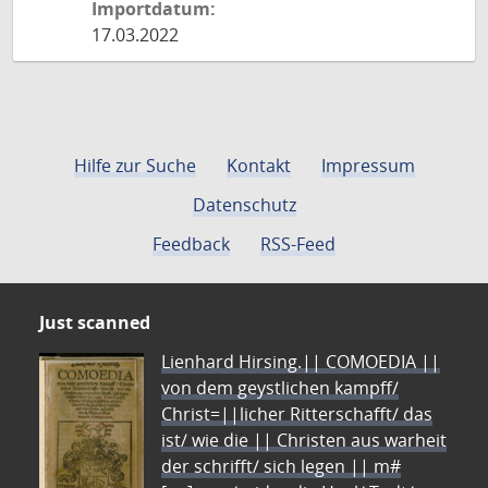
Importdatum:
17.03.2022
Hilfe zur Suche
Kontakt
Impressum
Datenschutz
Feedback
RSS-Feed
Just scanned
Lienhard Hirsing.|| COMOEDIA ||
von dem geystlichen kampff/
Christ=||licher Ritterschafft/ das
ist/ wie die || Christen aus warheit
der schrifft/ sich legen || m#