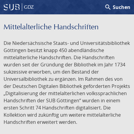
search
Suchen
GDZ
Mittelalterliche Handschriften
Die Niedersächsische Staats- und Universitätsbibliothek
Göttingen besitzt knapp 450 abendländische
mittelalterliche Handschriften. Die Handschriften
wurden seit der Gründung der Bibliothek im Jahr 1734
sukzessive erworben, um den Bestand der
Universalbibliothek zu ergänzen. Im Rahmen des von
der Deutschen Digitalen Bibliothek geförderten Projekts
„Digitalisierung der mittelalterlichen volkssprachlichen
Handschriften der SUB Göttingen“ wurden in einem
ersten Schritt 74 Handschriften digitalisiert. Die
Kollektion wird zukünftig um weitere mittelalterliche
Handschriften erweitert werden.