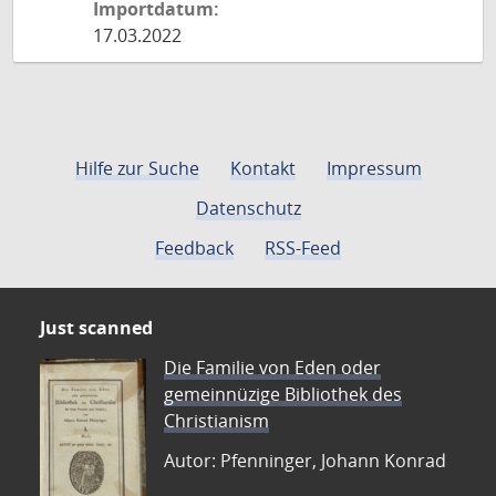
Importdatum:
17.03.2022
Hilfe zur Suche
Kontakt
Impressum
Datenschutz
Feedback
RSS-Feed
Just scanned
Die Familie von Eden oder
gemeinnüzige Bibliothek des
Christianism
Autor: Pfenninger, Johann Konrad