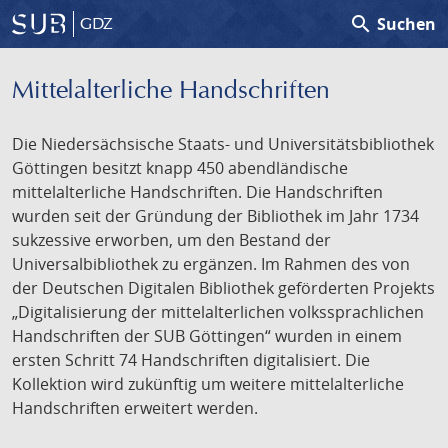
search
Suchen
GDZ
Mittelalterliche Handschriften
Die Niedersächsische Staats- und Universitätsbibliothek
Göttingen besitzt knapp 450 abendländische
mittelalterliche Handschriften. Die Handschriften
wurden seit der Gründung der Bibliothek im Jahr 1734
sukzessive erworben, um den Bestand der
Universalbibliothek zu ergänzen. Im Rahmen des von
der Deutschen Digitalen Bibliothek geförderten Projekts
„Digitalisierung der mittelalterlichen volkssprachlichen
Handschriften der SUB Göttingen“ wurden in einem
ersten Schritt 74 Handschriften digitalisiert. Die
Kollektion wird zukünftig um weitere mittelalterliche
Handschriften erweitert werden.