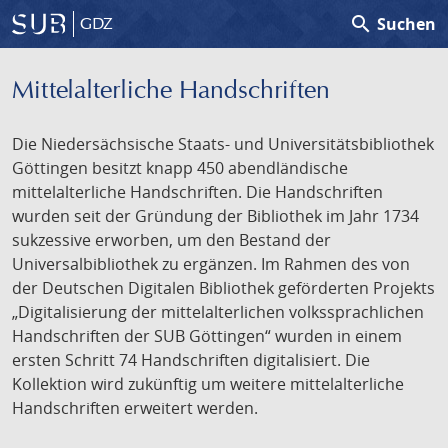
search
Suchen
GDZ
Mittelalterliche Handschriften
Die Niedersächsische Staats- und Universitätsbibliothek
Göttingen besitzt knapp 450 abendländische
mittelalterliche Handschriften. Die Handschriften
wurden seit der Gründung der Bibliothek im Jahr 1734
sukzessive erworben, um den Bestand der
Universalbibliothek zu ergänzen. Im Rahmen des von
der Deutschen Digitalen Bibliothek geförderten Projekts
„Digitalisierung der mittelalterlichen volkssprachlichen
Handschriften der SUB Göttingen“ wurden in einem
ersten Schritt 74 Handschriften digitalisiert. Die
Kollektion wird zukünftig um weitere mittelalterliche
Handschriften erweitert werden.