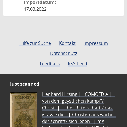
Importdatum:
17.03.2022
Hilfe zur Suche
Kontakt
Impressum
Datenschutz
Feedback
RSS-Feed
Just scanned
Lienhard Hirsing.|| COMOEDIA ||
von dem geystlichen kampff/
Christ=||licher Ritterschafft/ das
ist/ wie die || Christen aus warheit
der schrifft/ sich legen || m#