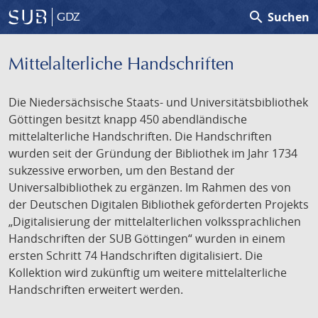
search
Suchen
GDZ
Mittelalterliche Handschriften
Die Niedersächsische Staats- und Universitätsbibliothek
Göttingen besitzt knapp 450 abendländische
mittelalterliche Handschriften. Die Handschriften
wurden seit der Gründung der Bibliothek im Jahr 1734
sukzessive erworben, um den Bestand der
Universalbibliothek zu ergänzen. Im Rahmen des von
der Deutschen Digitalen Bibliothek geförderten Projekts
„Digitalisierung der mittelalterlichen volkssprachlichen
Handschriften der SUB Göttingen“ wurden in einem
ersten Schritt 74 Handschriften digitalisiert. Die
Kollektion wird zukünftig um weitere mittelalterliche
Handschriften erweitert werden.