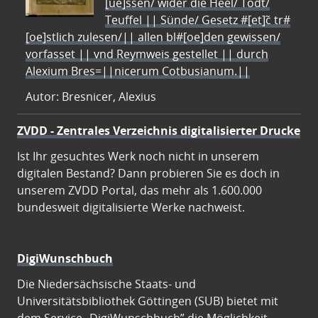
[ue]ssen/ wider die Heel/ Todt/
Teuffel || Sünde/ Gesetz #[et]c̃ tr#
[oe]stlich zulesen/|| allen bl#[oe]den gewissen/
vorfasset || vnd Reymweis gestellet || durch
Alexium Bres=||nicerum Cotbusianum.||
Autor: Bresnicer, Alexius
ZVDD - Zentrales Verzeichnis digitalisierter Drucke
Ist Ihr gesuchtes Werk noch nicht in unserem
digitalen Bestand? Dann probieren Sie es doch in
unserem ZVDD Portal, das mehr als 1.600.000
bundesweit digitalisierte Werke nachweist.
DigiWunschbuch
Die Niedersächsische Staats- und
Universitätsbibliothek Göttingen (SUB) bietet mit