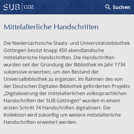
search
Suchen
GDZ
Mittelalterliche Handschriften
Die Niedersächsische Staats- und Universitätsbibliothek
Göttingen besitzt knapp 450 abendländische
mittelalterliche Handschriften. Die Handschriften
wurden seit der Gründung der Bibliothek im Jahr 1734
sukzessive erworben, um den Bestand der
Universalbibliothek zu ergänzen. Im Rahmen des von
der Deutschen Digitalen Bibliothek geförderten Projekts
„Digitalisierung der mittelalterlichen volkssprachlichen
Handschriften der SUB Göttingen“ wurden in einem
ersten Schritt 74 Handschriften digitalisiert. Die
Kollektion wird zukünftig um weitere mittelalterliche
Handschriften erweitert werden.