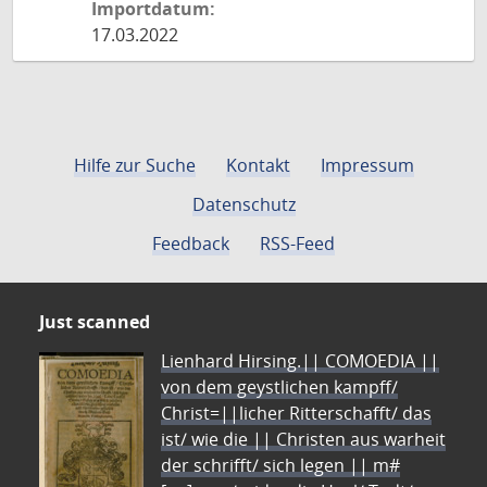
Importdatum:
17.03.2022
Hilfe zur Suche
Kontakt
Impressum
Datenschutz
Feedback
RSS-Feed
Just scanned
Lienhard Hirsing.|| COMOEDIA ||
von dem geystlichen kampff/
Christ=||licher Ritterschafft/ das
ist/ wie die || Christen aus warheit
der schrifft/ sich legen || m#