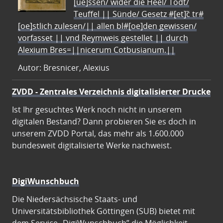
[ue]ssen/ wider die Heel/ Todt/
Teuffel || Sünde/ Gesetz #[et]c̃ tr#
[oe]stlich zulesen/|| allen bl#[oe]den gewissen/
vorfasset || vnd Reymweis gestellet || durch
Alexium Bres=||nicerum Cotbusianum.||
Autor: Bresnicer, Alexius
ZVDD - Zentrales Verzeichnis digitalisierter Drucke
Ist Ihr gesuchtes Werk noch nicht in unserem
digitalen Bestand? Dann probieren Sie es doch in
unserem ZVDD Portal, das mehr als 1.600.000
bundesweit digitalisierte Werke nachweist.
DigiWunschbuch
Die Niedersächsische Staats- und
Universitätsbibliothek Göttingen (SUB) bietet mit