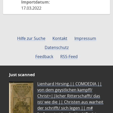
Importdatum:
17.03.2022
Hilfe zur Suche
Kontakt
Impressum
Datenschutz
Feedback
RSS-Feed
Just scanned
Lienhard Hirsing.|| COMOEDIA ||
von dem geystlichen kampff/
Christ=||licher Ritterschafft/ das
ist/ wie die || Christen aus warheit
der schrifft/ sich legen || m#