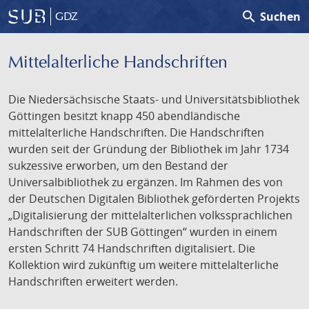
search
Suchen
GDZ
Mittelalterliche Handschriften
Die Niedersächsische Staats- und Universitätsbibliothek
Göttingen besitzt knapp 450 abendländische
mittelalterliche Handschriften. Die Handschriften
wurden seit der Gründung der Bibliothek im Jahr 1734
sukzessive erworben, um den Bestand der
Universalbibliothek zu ergänzen. Im Rahmen des von
der Deutschen Digitalen Bibliothek geförderten Projekts
„Digitalisierung der mittelalterlichen volkssprachlichen
Handschriften der SUB Göttingen“ wurden in einem
ersten Schritt 74 Handschriften digitalisiert. Die
Kollektion wird zukünftig um weitere mittelalterliche
Handschriften erweitert werden.