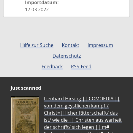
Importdatum:
17.03.2022
Hilfe zur Suche
Kontakt
Impressum
Datenschutz
Feedback
RSS-Feed
Just scanned
Lienhard Hirsing.|| COMOEDIA ||
von dem geystlichen kampff/
Christ=||licher Ritterschafft/ das
ist/ wie die || Christen aus warheit
der schrifft/ sich legen || m#