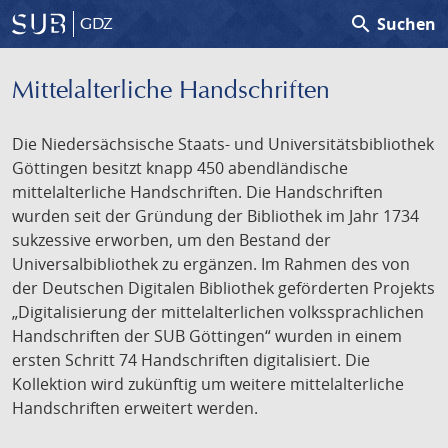
search
Suchen
GDZ
Mittelalterliche Handschriften
Die Niedersächsische Staats- und Universitätsbibliothek
Göttingen besitzt knapp 450 abendländische
mittelalterliche Handschriften. Die Handschriften
wurden seit der Gründung der Bibliothek im Jahr 1734
sukzessive erworben, um den Bestand der
Universalbibliothek zu ergänzen. Im Rahmen des von
der Deutschen Digitalen Bibliothek geförderten Projekts
„Digitalisierung der mittelalterlichen volkssprachlichen
Handschriften der SUB Göttingen“ wurden in einem
ersten Schritt 74 Handschriften digitalisiert. Die
Kollektion wird zukünftig um weitere mittelalterliche
Handschriften erweitert werden.