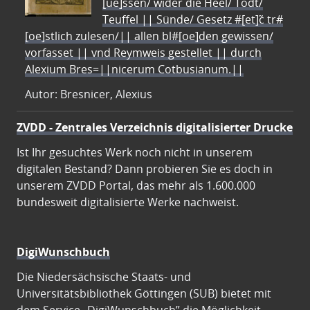
[ue]ssen/ wider die Heel/ Todt/
Teuffel || Sünde/ Gesetz #[et]c̃ tr#
[oe]stlich zulesen/|| allen bl#[oe]den gewissen/
vorfasset || vnd Reymweis gestellet || durch
Alexium Bres=||nicerum Cotbusianum.||
Autor: Bresnicer, Alexius
ZVDD - Zentrales Verzeichnis digitalisierter Drucke
Ist Ihr gesuchtes Werk noch nicht in unserem
digitalen Bestand? Dann probieren Sie es doch in
unserem ZVDD Portal, das mehr als 1.600.000
bundesweit digitalisierte Werke nachweist.
DigiWunschbuch
Die Niedersächsische Staats- und
Universitätsbibliothek Göttingen (SUB) bietet mit