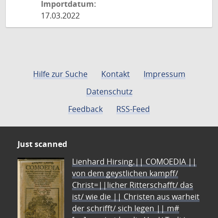
Importdatum:
17.03.2022
Hilfe zur Suche
Kontakt
Impressum
Datenschutz
Feedback
RSS-Feed
Just scanned
Lienhard Hirsing.|| COMOEDIA ||
von dem geystlichen kampff/
Christ=||licher Ritterschafft/ das
ist/ wie die || Christen aus warheit
der schrifft/ sich legen || m#