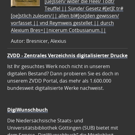
[ue]ssen/ wider die Heel/ Todt/
Teuffel || Sünde/ Gesetz #[et]c̃ tr#
[oe]stlich zulesen/|| allen bl#[oe]den gewissen/
vorfasset || vnd Reymweis gestellet || durch
Alexium Bres=||nicerum Cotbusianum.||
Autor: Bresnicer, Alexius
ZVDD - Zentrales Verzeichnis digitalisierter Drucke
Ist Ihr gesuchtes Werk noch nicht in unserem
digitalen Bestand? Dann probieren Sie es doch in
unserem ZVDD Portal, das mehr als 1.600.000
bundesweit digitalisierte Werke nachweist.
DigiWunschbuch
Die Niedersächsische Staats- und
Universitätsbibliothek Göttingen (SUB) bietet mit