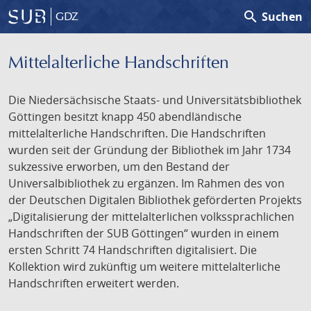
search
Suchen
GDZ
Mittelalterliche Handschriften
Die Niedersächsische Staats- und Universitätsbibliothek
Göttingen besitzt knapp 450 abendländische
mittelalterliche Handschriften. Die Handschriften
wurden seit der Gründung der Bibliothek im Jahr 1734
sukzessive erworben, um den Bestand der
Universalbibliothek zu ergänzen. Im Rahmen des von
der Deutschen Digitalen Bibliothek geförderten Projekts
„Digitalisierung der mittelalterlichen volkssprachlichen
Handschriften der SUB Göttingen“ wurden in einem
ersten Schritt 74 Handschriften digitalisiert. Die
Kollektion wird zukünftig um weitere mittelalterliche
Handschriften erweitert werden.