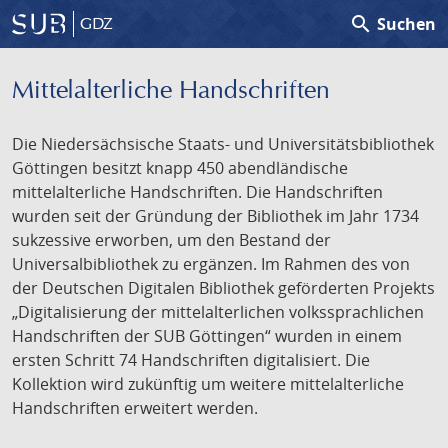
search
Suchen
GDZ
Mittelalterliche Handschriften
Die Niedersächsische Staats- und Universitätsbibliothek
Göttingen besitzt knapp 450 abendländische
mittelalterliche Handschriften. Die Handschriften
wurden seit der Gründung der Bibliothek im Jahr 1734
sukzessive erworben, um den Bestand der
Universalbibliothek zu ergänzen. Im Rahmen des von
der Deutschen Digitalen Bibliothek geförderten Projekts
„Digitalisierung der mittelalterlichen volkssprachlichen
Handschriften der SUB Göttingen“ wurden in einem
ersten Schritt 74 Handschriften digitalisiert. Die
Kollektion wird zukünftig um weitere mittelalterliche
Handschriften erweitert werden.