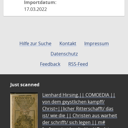
Importdatum:
17.03.2022
Hilfe zur Suche
Kontakt
Impressum
Datenschutz
Feedback
RSS-Feed
Just scanned
Lienhard Hirsing.|| COMOEDIA ||
von dem geystlichen kampff/
Christ=||licher Ritterschafft/ das
ist/ wie die || Christen aus warheit
der schrifft/ sich legen || m#