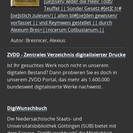
[ue]ssen/ wider die Heel/ Todt/
Teuffel || Sünde/ Gesetz #[et]c̃ tr#
[oe]stlich zulesen/|| allen bl#[oe]den gewissen/
vorfasset || vnd Reymweis gestellet || durch
Alexium Bres=||nicerum Cotbusianum.||
Autor: Bresnicer, Alexius
ZVDD - Zentrales Verzeichnis digitalisierter Drucke
Ist Ihr gesuchtes Werk noch nicht in unserem
digitalen Bestand? Dann probieren Sie es doch in
unserem ZVDD Portal, das mehr als 1.600.000
bundesweit digitalisierte Werke nachweist.
DigiWunschbuch
Die Niedersächsische Staats- und
Universitätsbibliothek Göttingen (SUB) bietet mit