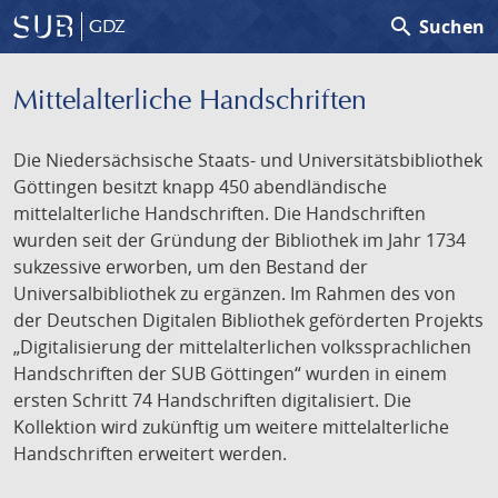
search
Suchen
GDZ
Mittelalterliche Handschriften
Die Niedersächsische Staats- und Universitätsbibliothek
Göttingen besitzt knapp 450 abendländische
mittelalterliche Handschriften. Die Handschriften
wurden seit der Gründung der Bibliothek im Jahr 1734
sukzessive erworben, um den Bestand der
Universalbibliothek zu ergänzen. Im Rahmen des von
der Deutschen Digitalen Bibliothek geförderten Projekts
„Digitalisierung der mittelalterlichen volkssprachlichen
Handschriften der SUB Göttingen“ wurden in einem
ersten Schritt 74 Handschriften digitalisiert. Die
Kollektion wird zukünftig um weitere mittelalterliche
Handschriften erweitert werden.