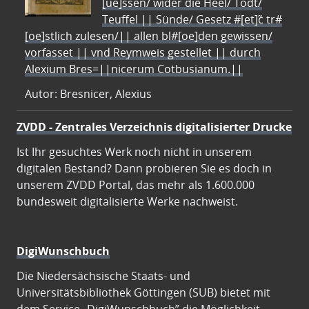
[ue]ssen/ wider die Heel/ Todt/
Teuffel || Sünde/ Gesetz #[et]c̃ tr#
[oe]stlich zulesen/|| allen bl#[oe]den gewissen/
vorfasset || vnd Reymweis gestellet || durch
Alexium Bres=||nicerum Cotbusianum.||
Autor: Bresnicer, Alexius
ZVDD - Zentrales Verzeichnis digitalisierter Drucke
Ist Ihr gesuchtes Werk noch nicht in unserem
digitalen Bestand? Dann probieren Sie es doch in
unserem ZVDD Portal, das mehr als 1.600.000
bundesweit digitalisierte Werke nachweist.
DigiWunschbuch
Die Niedersächsische Staats- und
Universitätsbibliothek Göttingen (SUB) bietet mit