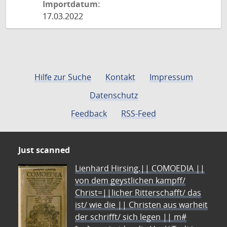
Importdatum:
17.03.2022
Hilfe zur Suche
Kontakt
Impressum
Datenschutz
Feedback
RSS-Feed
Just scanned
Lienhard Hirsing.|| COMOEDIA ||
von dem geystlichen kampff/
Christ=||licher Ritterschafft/ das
ist/ wie die || Christen aus warheit
der schrifft/ sich legen || m#