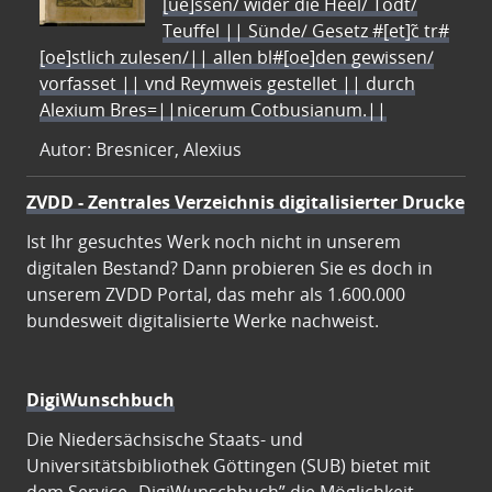
[ue]ssen/ wider die Heel/ Todt/
Teuffel || Sünde/ Gesetz #[et]c̃ tr#
[oe]stlich zulesen/|| allen bl#[oe]den gewissen/
vorfasset || vnd Reymweis gestellet || durch
Alexium Bres=||nicerum Cotbusianum.||
Autor: Bresnicer, Alexius
ZVDD - Zentrales Verzeichnis digitalisierter Drucke
Ist Ihr gesuchtes Werk noch nicht in unserem
digitalen Bestand? Dann probieren Sie es doch in
unserem ZVDD Portal, das mehr als 1.600.000
bundesweit digitalisierte Werke nachweist.
DigiWunschbuch
Die Niedersächsische Staats- und
Universitätsbibliothek Göttingen (SUB) bietet mit