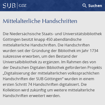
search
Suchen
GDZ
Mittelalterliche Handschriften
Die Niedersächsische Staats- und Universitätsbibliothek
Göttingen besitzt knapp 450 abendländische
mittelalterliche Handschriften. Die Handschriften
wurden seit der Gründung der Bibliothek im Jahr 1734
sukzessive erworben, um den Bestand der
Universalbibliothek zu ergänzen. Im Rahmen des von
der Deutschen Digitalen Bibliothek geförderten Projekts
„Digitalisierung der mittelalterlichen volkssprachlichen
Handschriften der SUB Göttingen“ wurden in einem
ersten Schritt 74 Handschriften digitalisiert. Die
Kollektion wird zukünftig um weitere mittelalterliche
Handschriften erweitert werden.