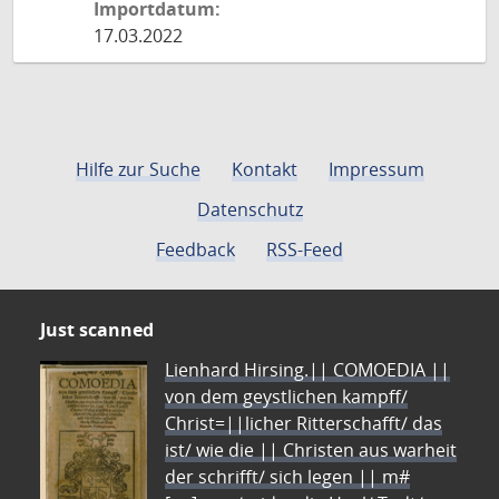
Importdatum:
17.03.2022
Hilfe zur Suche
Kontakt
Impressum
Datenschutz
Feedback
RSS-Feed
Just scanned
Lienhard Hirsing.|| COMOEDIA ||
von dem geystlichen kampff/
Christ=||licher Ritterschafft/ das
ist/ wie die || Christen aus warheit
der schrifft/ sich legen || m#