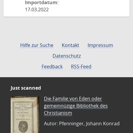
Importdatum:
17.03.2022
Hilfe zur Suche
Kontakt
Impressum
Datenschutz
Feedback
RSS-Feed
Just scanned
Die Familie von Eden oder
gemeinnüzige Bibliothek des
Christianism
Autor: Pfenninger, Johann Konrad