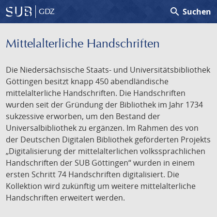
search
Suchen
GDZ
Mittelalterliche Handschriften
Die Niedersächsische Staats- und Universitätsbibliothek
Göttingen besitzt knapp 450 abendländische
mittelalterliche Handschriften. Die Handschriften
wurden seit der Gründung der Bibliothek im Jahr 1734
sukzessive erworben, um den Bestand der
Universalbibliothek zu ergänzen. Im Rahmen des von
der Deutschen Digitalen Bibliothek geförderten Projekts
„Digitalisierung der mittelalterlichen volkssprachlichen
Handschriften der SUB Göttingen“ wurden in einem
ersten Schritt 74 Handschriften digitalisiert. Die
Kollektion wird zukünftig um weitere mittelalterliche
Handschriften erweitert werden.