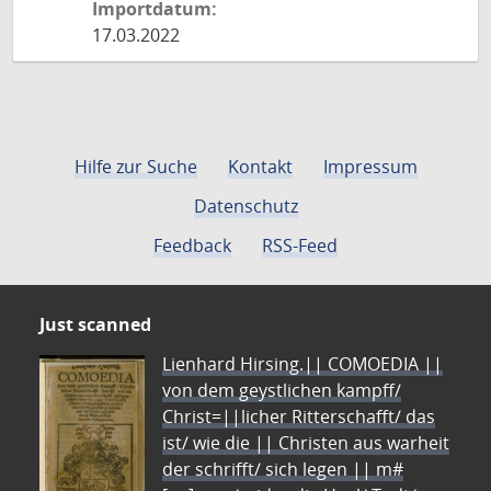
Importdatum:
17.03.2022
Hilfe zur Suche
Kontakt
Impressum
Datenschutz
Feedback
RSS-Feed
Just scanned
Lienhard Hirsing.|| COMOEDIA ||
von dem geystlichen kampff/
Christ=||licher Ritterschafft/ das
ist/ wie die || Christen aus warheit
der schrifft/ sich legen || m#