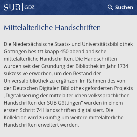
search
Suchen
GDZ
Mittelalterliche Handschriften
Die Niedersächsische Staats- und Universitätsbibliothek
Göttingen besitzt knapp 450 abendländische
mittelalterliche Handschriften. Die Handschriften
wurden seit der Gründung der Bibliothek im Jahr 1734
sukzessive erworben, um den Bestand der
Universalbibliothek zu ergänzen. Im Rahmen des von
der Deutschen Digitalen Bibliothek geförderten Projekts
„Digitalisierung der mittelalterlichen volkssprachlichen
Handschriften der SUB Göttingen“ wurden in einem
ersten Schritt 74 Handschriften digitalisiert. Die
Kollektion wird zukünftig um weitere mittelalterliche
Handschriften erweitert werden.