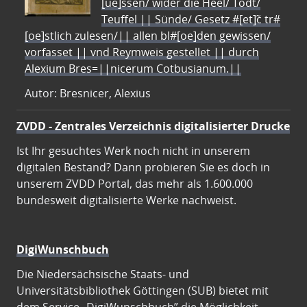
[ue]ssen/ wider die Heel/ Todt/
Teuffel || Sünde/ Gesetz #[et]c̃ tr#
[oe]stlich zulesen/|| allen bl#[oe]den gewissen/
vorfasset || vnd Reymweis gestellet || durch
Alexium Bres=||nicerum Cotbusianum.||
Autor: Bresnicer, Alexius
ZVDD - Zentrales Verzeichnis digitalisierter Drucke
Ist Ihr gesuchtes Werk noch nicht in unserem
digitalen Bestand? Dann probieren Sie es doch in
unserem ZVDD Portal, das mehr als 1.600.000
bundesweit digitalisierte Werke nachweist.
DigiWunschbuch
Die Niedersächsische Staats- und
Universitätsbibliothek Göttingen (SUB) bietet mit