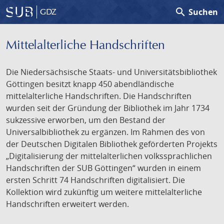
search
Suchen
GDZ
Mittelalterliche Handschriften
Die Niedersächsische Staats- und Universitätsbibliothek
Göttingen besitzt knapp 450 abendländische
mittelalterliche Handschriften. Die Handschriften
wurden seit der Gründung der Bibliothek im Jahr 1734
sukzessive erworben, um den Bestand der
Universalbibliothek zu ergänzen. Im Rahmen des von
der Deutschen Digitalen Bibliothek geförderten Projekts
„Digitalisierung der mittelalterlichen volkssprachlichen
Handschriften der SUB Göttingen“ wurden in einem
ersten Schritt 74 Handschriften digitalisiert. Die
Kollektion wird zukünftig um weitere mittelalterliche
Handschriften erweitert werden.