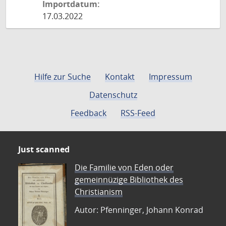
Importdatum:
17.03.2022
Hilfe zur Suche
Kontakt
Impressum
Datenschutz
Feedback
RSS-Feed
Just scanned
Die Familie von Eden oder
gemeinnüzige Bibliothek des
Christianism
Autor: Pfenninger, Johann Konrad