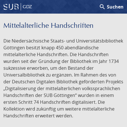
search
Suchen
GDZ
Mittelalterliche Handschriften
Die Niedersächsische Staats- und Universitätsbibliothek
Göttingen besitzt knapp 450 abendländische
mittelalterliche Handschriften. Die Handschriften
wurden seit der Gründung der Bibliothek im Jahr 1734
sukzessive erworben, um den Bestand der
Universalbibliothek zu ergänzen. Im Rahmen des von
der Deutschen Digitalen Bibliothek geförderten Projekts
„Digitalisierung der mittelalterlichen volkssprachlichen
Handschriften der SUB Göttingen“ wurden in einem
ersten Schritt 74 Handschriften digitalisiert. Die
Kollektion wird zukünftig um weitere mittelalterliche
Handschriften erweitert werden.