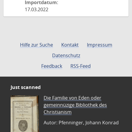
Importdatum:
17.03.2022
Hilfe zur Suche
Kontakt
Impressum
Datenschutz
Feedback
RSS-Feed
Just scanned
Die Familie von Eden oder
gemeinnüzige Bibliothek des
Christianism
Autor: Pfenninger, Johann Konrad