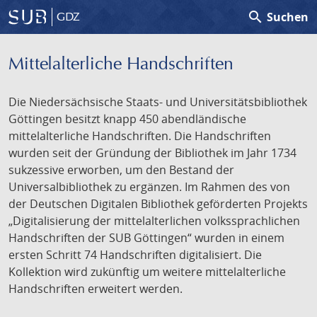
search
Suchen
GDZ
Mittelalterliche Handschriften
Die Niedersächsische Staats- und Universitätsbibliothek
Göttingen besitzt knapp 450 abendländische
mittelalterliche Handschriften. Die Handschriften
wurden seit der Gründung der Bibliothek im Jahr 1734
sukzessive erworben, um den Bestand der
Universalbibliothek zu ergänzen. Im Rahmen des von
der Deutschen Digitalen Bibliothek geförderten Projekts
„Digitalisierung der mittelalterlichen volkssprachlichen
Handschriften der SUB Göttingen“ wurden in einem
ersten Schritt 74 Handschriften digitalisiert. Die
Kollektion wird zukünftig um weitere mittelalterliche
Handschriften erweitert werden.