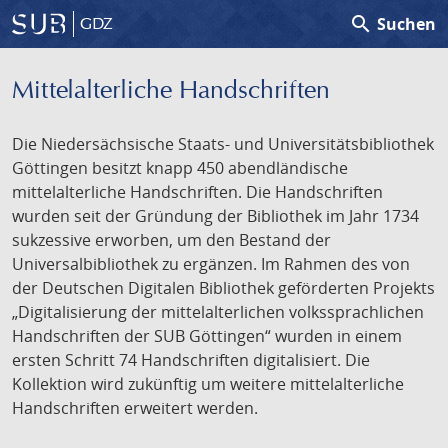
search
Suchen
GDZ
Mittelalterliche Handschriften
Die Niedersächsische Staats- und Universitätsbibliothek
Göttingen besitzt knapp 450 abendländische
mittelalterliche Handschriften. Die Handschriften
wurden seit der Gründung der Bibliothek im Jahr 1734
sukzessive erworben, um den Bestand der
Universalbibliothek zu ergänzen. Im Rahmen des von
der Deutschen Digitalen Bibliothek geförderten Projekts
„Digitalisierung der mittelalterlichen volkssprachlichen
Handschriften der SUB Göttingen“ wurden in einem
ersten Schritt 74 Handschriften digitalisiert. Die
Kollektion wird zukünftig um weitere mittelalterliche
Handschriften erweitert werden.