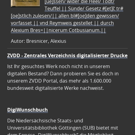
[ue]ssen/ wider die Heel/ Todt/
Teuffel || Sünde/ Gesetz #[et]c̃ tr#
[oe]stlich zulesen/|| allen bl#[oe]den gewissen/
vorfasset || vnd Reymweis gestellet || durch
Alexium Bres=||nicerum Cotbusianum.||
Autor: Bresnicer, Alexius
ZVDD - Zentrales Verzeichnis digitalisierter Drucke
Ist Ihr gesuchtes Werk noch nicht in unserem
digitalen Bestand? Dann probieren Sie es doch in
unserem ZVDD Portal, das mehr als 1.600.000
bundesweit digitalisierte Werke nachweist.
DigiWunschbuch
Die Niedersächsische Staats- und
Universitätsbibliothek Göttingen (SUB) bietet mit