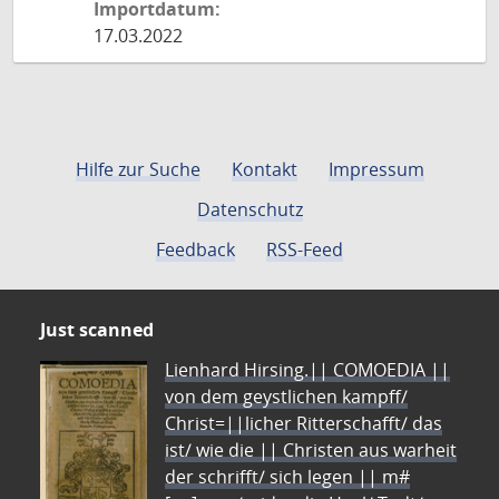
Importdatum:
17.03.2022
Hilfe zur Suche
Kontakt
Impressum
Datenschutz
Feedback
RSS-Feed
Just scanned
Lienhard Hirsing.|| COMOEDIA ||
von dem geystlichen kampff/
Christ=||licher Ritterschafft/ das
ist/ wie die || Christen aus warheit
der schrifft/ sich legen || m#