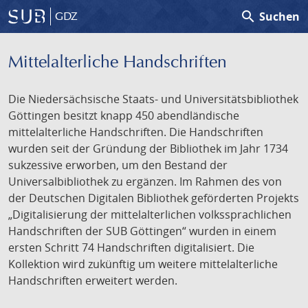
search
Suchen
GDZ
Mittelalterliche Handschriften
Die Niedersächsische Staats- und Universitätsbibliothek
Göttingen besitzt knapp 450 abendländische
mittelalterliche Handschriften. Die Handschriften
wurden seit der Gründung der Bibliothek im Jahr 1734
sukzessive erworben, um den Bestand der
Universalbibliothek zu ergänzen. Im Rahmen des von
der Deutschen Digitalen Bibliothek geförderten Projekts
„Digitalisierung der mittelalterlichen volkssprachlichen
Handschriften der SUB Göttingen“ wurden in einem
ersten Schritt 74 Handschriften digitalisiert. Die
Kollektion wird zukünftig um weitere mittelalterliche
Handschriften erweitert werden.