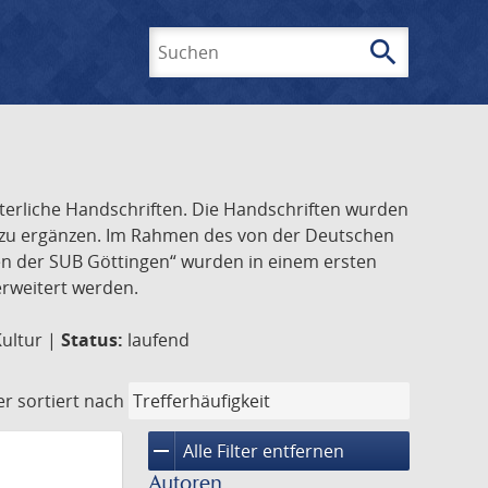
search
Suchen
lterliche Handschriften. Die Handschriften wurden
k zu ergänzen. Im Rahmen des von der Deutschen
ften der SUB Göttingen“ wurden in einem ersten
 erweitert werden.
Kultur |
Status:
laufend
er
sortiert nach
remove
Alle Filter entfernen
Autoren