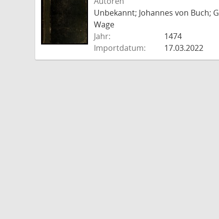
Autoren
Unbekannt; Johannes von Buch; Go
Wage
Jahr:
1474
Importdatum:
17.03.2022