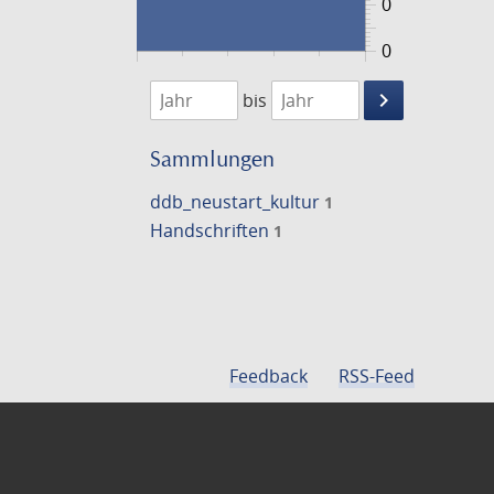
0
0
1474
1475
keyboard_arrow_right
bis
Suche
einschränke
Sammlungen
ddb_neustart_kultur
1
Handschriften
1
Feedback
RSS-Feed