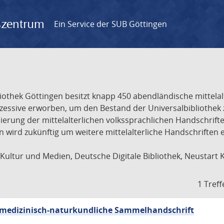
gszentrum
Ein Service der SUB Göttingen
liothek Göttingen besitzt knapp 450 abendländische mittela
ukzessive erworben, um den Bestand der Universalbibliothe
lisierung der mittelalterlichen volkssprachlichen Handschri
ion wird zukünftig um weitere mittelalterliche Handschriften
ultur und Medien, Deutsche Digitale Bibliothek, Neustart 
1 Treff
sch-medizinisch-naturkundliche Sammelhandschrift