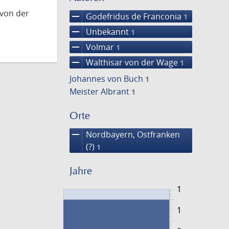
 von der
remove
Godefridus de Franconia
1
remove
Unbekannt
1
remove
Volmar
1
remove
Walthisar von der Wage
1
Johannes von Buch
1
Meister Albrant
1
Orte
remove
Nordbayern, Ostfranken
(?)
1
Jahre
1
1