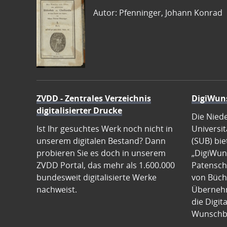
Autor: Pfenninger, Johann Konrad
ZVDD - Zentrales Verzeichnis
DigiWun
digitalisierter Drucke
Die Nied
Ist Ihr gesuchtes Werk noch nicht in
Universit
unserem digitalen Bestand? Dann
(SUB) bie
probieren Sie es doch in unserem
„DigiWun
ZVDD Portal, das mehr als 1.600.000
Patenscha
bundesweit digitalisierte Werke
von Büch
nachweist.
Übernehm
die Digit
Wunschb