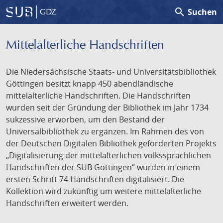
search
Suchen
GDZ
Mittelalterliche Handschriften
Die Niedersächsische Staats- und Universitätsbibliothek
Göttingen besitzt knapp 450 abendländische
mittelalterliche Handschriften. Die Handschriften
wurden seit der Gründung der Bibliothek im Jahr 1734
sukzessive erworben, um den Bestand der
Universalbibliothek zu ergänzen. Im Rahmen des von
der Deutschen Digitalen Bibliothek geförderten Projekts
„Digitalisierung der mittelalterlichen volkssprachlichen
Handschriften der SUB Göttingen“ wurden in einem
ersten Schritt 74 Handschriften digitalisiert. Die
Kollektion wird zukünftig um weitere mittelalterliche
Handschriften erweitert werden.