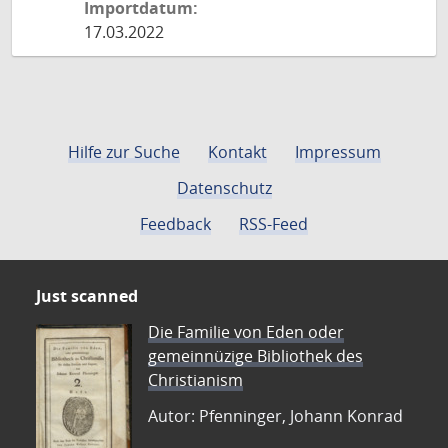
Importdatum:
17.03.2022
Hilfe zur Suche
Kontakt
Impressum
Datenschutz
Feedback
RSS-Feed
Just scanned
Die Familie von Eden oder
gemeinnüzige Bibliothek des
Christianism
Autor: Pfenninger, Johann Konrad