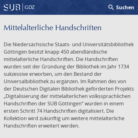
search
Suchen
GDZ
Mittelalterliche Handschriften
Die Niedersächsische Staats- und Universitätsbibliothek
Göttingen besitzt knapp 450 abendländische
mittelalterliche Handschriften. Die Handschriften
wurden seit der Gründung der Bibliothek im Jahr 1734
sukzessive erworben, um den Bestand der
Universalbibliothek zu ergänzen. Im Rahmen des von
der Deutschen Digitalen Bibliothek geförderten Projekts
„Digitalisierung der mittelalterlichen volkssprachlichen
Handschriften der SUB Göttingen“ wurden in einem
ersten Schritt 74 Handschriften digitalisiert. Die
Kollektion wird zukünftig um weitere mittelalterliche
Handschriften erweitert werden.