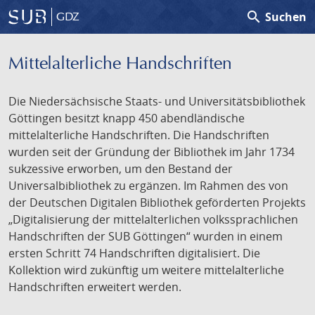
search
Suchen
GDZ
Mittelalterliche Handschriften
Die Niedersächsische Staats- und Universitätsbibliothek
Göttingen besitzt knapp 450 abendländische
mittelalterliche Handschriften. Die Handschriften
wurden seit der Gründung der Bibliothek im Jahr 1734
sukzessive erworben, um den Bestand der
Universalbibliothek zu ergänzen. Im Rahmen des von
der Deutschen Digitalen Bibliothek geförderten Projekts
„Digitalisierung der mittelalterlichen volkssprachlichen
Handschriften der SUB Göttingen“ wurden in einem
ersten Schritt 74 Handschriften digitalisiert. Die
Kollektion wird zukünftig um weitere mittelalterliche
Handschriften erweitert werden.