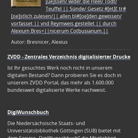
[ue]ssen/ wider die Heel/ Todt/
Teuffel || Sünde/ Gesetz #[et]c̃ tr#
[oe]stlich zulesen/|| allen bl#[oe]den gewissen/
vorfasset || vnd Reymweis gestellet || durch
Alexium Bres=||nicerum Cotbusianum.||
Autor: Bresnicer, Alexius
ZVDD - Zentrales Verzeichnis digitalisierter Drucke
Ist Ihr gesuchtes Werk noch nicht in unserem
digitalen Bestand? Dann probieren Sie es doch in
unserem ZVDD Portal, das mehr als 1.600.000
bundesweit digitalisierte Werke nachweist.
DigiWunschbuch
Die Niedersächsische Staats- und
Universitätsbibliothek Göttingen (SUB) bietet mit