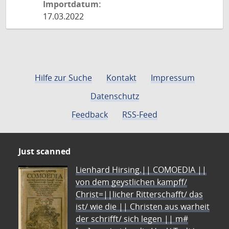
Importdatum:
17.03.2022
Hilfe zur Suche
Kontakt
Impressum
Datenschutz
Feedback
RSS-Feed
Just scanned
Lienhard Hirsing.|| COMOEDIA ||
von dem geystlichen kampff/
Christ=||licher Ritterschafft/ das
ist/ wie die || Christen aus warheit
der schrifft/ sich legen || m#